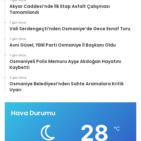
1 gün önce
Akyar Caddesi’nde İlk Etap Asfalt Çalışması
Tamamlandı
1 gün önce
Vali Serdengeçti’nden Osmaniye’de Gece Esnaf Turu
1 gün önce
Avni Güvel, YENİ Parti Osmaniye İl Başkanı Oldu
1 gün önce
Osmaniyeli Polis Memuru Ayşe Akdoğan Hayatını
Kaybetti
2 gün önce
Osmaniye Belediyesi’nden Sahte Aramalara Kritik
Uyarı
Hava Durumu
28
℃