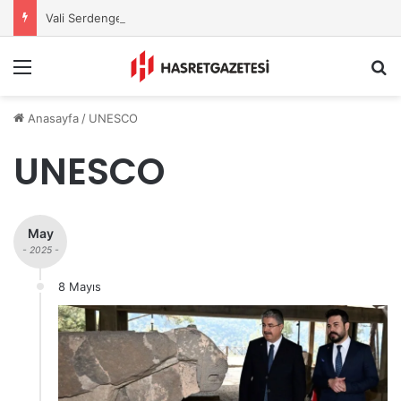
Vali Serdengeçti’nden Osmaniye’de Gece Esnaf Turu
Menu
A
Anasayfa
/
UNESCO
UNESCO
May
- 2025 -
8 Mayıs