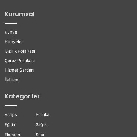
o
i
ğ
l
Kurumsal
a
e
n
r
H
e
Künye
a
K
y
a
Hikayeler
a
r
Gizlilik Politikası
t
i
ı
y
Çerez Politikası
n
e
Hizmet Şartları
ı
r
K
D
İletişim
a
e
y
s
Kategoriler
b
t
e
e
t
ğ
Asayiş
Politika
t
i
i
Eğitim
Sağlık
Ekonomi
Spor