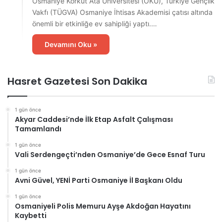
Osmaniye Korkut Ata Üniversitesi (OKÜ), Türkiye Gençlik
Vakfı (TÜGVA) Osmaniye İhtisas Akademisi çatısı altında
önemli bir etkinliğe ev sahipliği yaptı.…
Devamını Oku »
Hasret Gazetesi Son Dakika
1 gün önce
Akyar Caddesi’nde İlk Etap Asfalt Çalışması
Tamamlandı
1 gün önce
Vali Serdengeçti’nden Osmaniye’de Gece Esnaf Turu
1 gün önce
Avni Güvel, YENİ Parti Osmaniye İl Başkanı Oldu
1 gün önce
Osmaniyeli Polis Memuru Ayşe Akdoğan Hayatını
Kaybetti