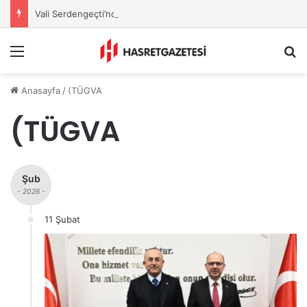
Vali Serdengeçti’nden Osmaniye’de Gece Esnaf Turu
Menu
A
Anasayfa
/
(TÜGVA
(TÜGVA
Şub
- 2026 -
11 Şubat