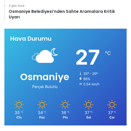
2 gün önce
Osmaniye Belediyesi’nden Sahte Aramalara Kritik
Uyarı
Hava Durumu
27
℃
Osmaniye
35º - 26º
86%
0.54 km/h
Parçalı Bulutlu
35
34
36
37
37
℃
℃
℃
℃
℃
Cts
Paz
Pts
Sal
Çar