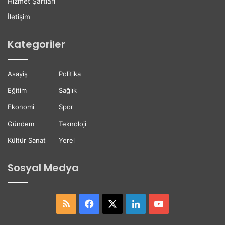
Hizmet Şartları
ı
r
K
D
İletişim
a
e
y
s
Kategoriler
b
t
e
e
t
ğ
Asayiş
Politika
t
i
i
Eğitim
Sağlık
Ekonomi
Spor
Gündem
Teknoloji
Kültür Sanat
Yerel
Sosyal Medya
RSS
Facebook
X
LinkedIn
YouTube