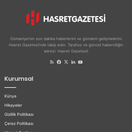
u
n
r
i
u
v
A
e
y
r
ş
s
Osmaniye’nin son dakika haberlerini ve gündem gelişmelerini
e
i
Hasret Gazetesi’nde takip edin. Tarafsız ve güncel haberciliğin
A
t
adresi: Hasret Gazetesi!
k
e
d
l
RSS
Facebook
X
LinkedIn
YouTube
o
i
ğ
l
Kurumsal
a
e
n
r
H
e
Künye
a
K
y
a
Hikayeler
a
r
Gizlilik Politikası
t
i
ı
y
Çerez Politikası
n
e