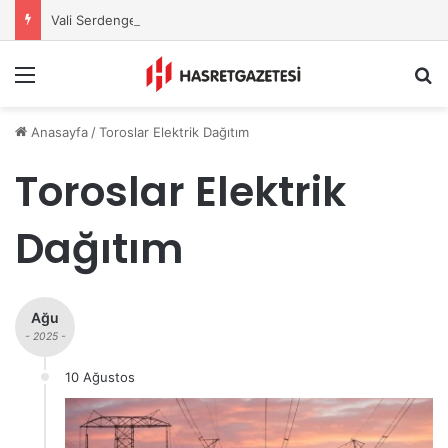
Vali Serdengeçti’nden Osmaniye’de Gece Esnaf Turu
Menu
A
Anasayfa
/
Toroslar Elektrik Dağıtım
Toroslar Elektrik
Dağıtım
Ağu
- 2025 -
10 Ağustos