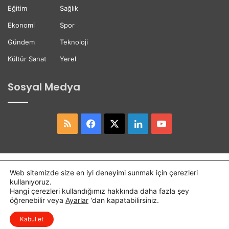
i
Eğitim
Sağlık
Ekonomi
Spor
Gündem
Teknoloji
Kültür Sanat
Yerel
Sosyal Medya
RSS
Facebook
X
LinkedIn
YouTube
Copyright © 2026,
Hasret Gazetesi
Tüm Hakları Saklıdır.
Web sitemizde size en iyi deneyimi sunmak için çerezleri
kullanıyoruz.
Osmaniye Haber
Haber
Hangi çerezleri kullandığımız hakkında daha fazla şey
öğrenebilir veya
Ayarlar
'dan kapatabilirsiniz.
RSS
Facebook
X
LinkedIn
YouTube
Kabul et