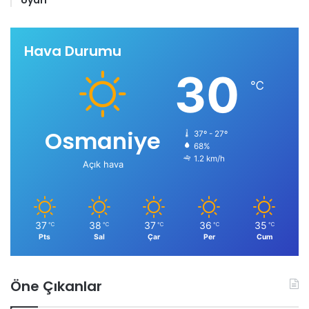
Uyarı
Hava Durumu
30
℃
Osmaniye
37º - 27º
68%
1.2 km/h
Açık hava
37
38
37
36
35
℃
℃
℃
℃
℃
Pts
Sal
Çar
Per
Cum
Öne Çıkanlar