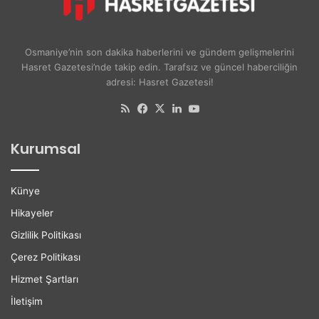
u
v
A
e
y
r
ş
s
Osmaniye’nin son dakika haberlerini ve gündem gelişmelerini
e
i
Hasret Gazetesi’nde takip edin. Tarafsız ve güncel haberciliğin
A
t
adresi: Hasret Gazetesi!
k
e
d
l
RSS
Facebook
X
LinkedIn
YouTube
o
i
ğ
l
Kurumsal
a
e
n
r
H
e
Künye
a
K
y
a
Hikayeler
a
r
Gizlilik Politikası
t
i
ı
y
Çerez Politikası
n
e
Hizmet Şartları
ı
r
K
D
İletişim
a
e