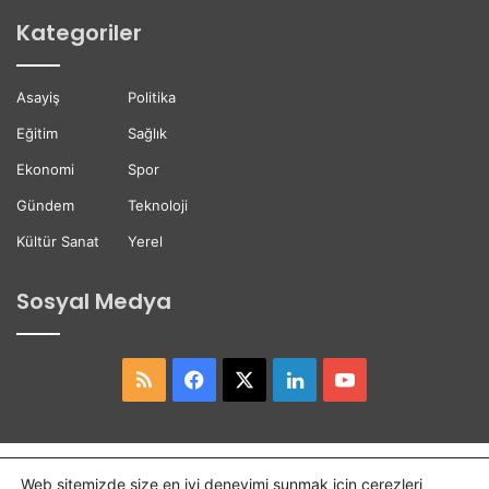
y
s
Kategoriler
b
t
e
e
t
ğ
Asayiş
Politika
t
i
i
Eğitim
Sağlık
Ekonomi
Spor
Gündem
Teknoloji
Kültür Sanat
Yerel
Sosyal Medya
RSS
Facebook
X
LinkedIn
YouTube
Copyright © 2026,
Hasret Gazetesi
Tüm Hakları Saklıdır.
Web sitemizde size en iyi deneyimi sunmak için çerezleri