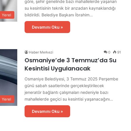
göre, şehir genelinde bazı mahallelerde yaşanan
a
s
su kesintisinin teknik bir arızadan kaynaklandığı
ı
bildirildi. Belediye Başkanı İbrahim…
Yerel
T
a
Devamını Oku »
m
a
m
l
Haber Merkezi
0
91
a
Osmaniye’de 3 Temmuz’da Su
n
Kesintisi Uygulanacak
d
ı
Osmaniye Belediyesi, 3 Temmuz 2025 Perşembe
günü sabah saatlerinde gerçekleştirilecek
jeneratör bağlantı çalışmaları nedeniyle bazı
mahallelerde geçici su kesintisi yaşanacağını…
Yerel
Devamını Oku »