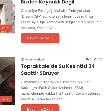
Bizden Kaynaklı Değil
Osmaniye Fakıuşağı Mahallesi’nde yer alan
“Dream City” adlı site sakinlerinin yaşadığı su
kesintisiyle ilgili kamuoyunu bilgilendiren resmi bir
açıklama, Osmaniye…
Yerel
Devamını Oku »
Haber Merkezi
0
132
Toprakkale’de Su Kesintisi 24
Saattir Sürüyor
Osmaniye’nin Toprakkale ilçesinde bulunan
Karataş ve Fatih Sultan Mehmet (FSM)
mahallelerinde yaklaşık 24 saattir devam eden su
kesintisi, vatandaşları zor…
Yerel
Devamını Oku »