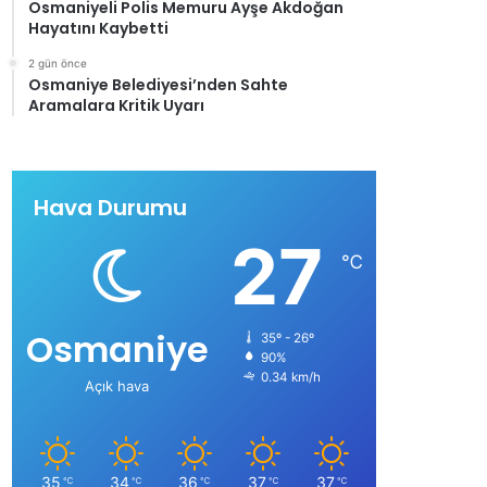
Osmaniyeli Polis Memuru Ayşe Akdoğan
Hayatını Kaybetti
2 gün önce
Osmaniye Belediyesi’nden Sahte
Aramalara Kritik Uyarı
Hava Durumu
27
℃
Osmaniye
35º - 26º
90%
0.34 km/h
Açık hava
35
34
36
37
37
℃
℃
℃
℃
℃