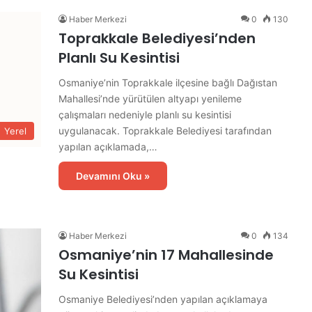
d
Haber Merkezi
0
130
e
Toprakkale Belediyesi’nden
İ
l
Planlı Su Kesintisi
k
E
Osmaniye’nin Toprakkale ilçesine bağlı Dağıstan
t
Mahallesi’nde yürütülen altyapı yenileme
a
çalışmaları nedeniyle planlı su kesintisi
p
uygulanacak. Toprakkale Belediyesi tarafından
Yerel
A
yapılan açıklamada,…
s
f
Devamını Oku »
a
l
t
Ç
Haber Merkezi
0
134
a
Osmaniye’nin 17 Mahallesinde
l
Su Kesintisi
ı
ş
Osmaniye Belediyesi’nden yapılan açıklamaya
m