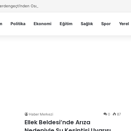
Serdengeçti’nden Osmaniye’de Gece Esnaf Turu
m
Politika
Ekonomi
Eğitim
Sağlık
Spor
Yerel
Haber Merkezi
0
87
Ellek Beldesi’nde Arıza
Nedeniyle Su Kesintisi Uyarısı