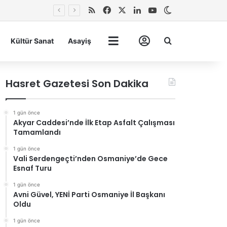
RSS
Facebook
X
LinkedIn
YouTube
Dış görünümü 
Arma
Kültür Sanat
Asayiş
Tümü
Hesabım
Hasret Gazetesi Son Dakika
1 gün önce
Akyar Caddesi’nde İlk Etap Asfalt Çalışması
Tamamlandı
1 gün önce
Vali Serdengeçti’nden Osmaniye’de Gece
Esnaf Turu
1 gün önce
Avni Güvel, YENİ Parti Osmaniye İl Başkanı
Oldu
1 gün önce