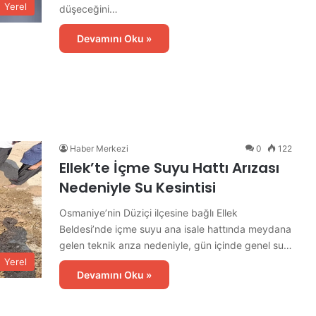
Yerel
düşeceğini…
Devamını Oku »
A
k
y
Haber Merkezi
0
122
a
Ellek’te İçme Suyu Hattı Arızası
r
Nedeniyle Su Kesintisi
C
a
Osmaniye’nin Düziçi ilçesine bağlı Ellek
1 gün önce
d
re Hazırlık
Akyar Caddesi’nde İlk Etap Asfalt
Beldesi’nde içme suyu ana isale hattında meydana
d
gelen teknik arıza nedeniyle, gün içinde genel su…
Çalışması Tamamlandı
e
Yerel
s
Devamını Oku »
i
’
n