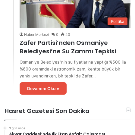
Politika
Haber Merkezi
0
40
Zafer Partisi’nden Osmaniye
Belediyesi’ne Su Zammı Tepkisi
Osmaniye Belediyesi’nin su fiyatlarına yaptığı %500 ila
%600 oranındaki astronomik zam, kentte büyük bir
yankı uyandırırken, bir tepki de Zafer…
Devamını Oku »
Hasret Gazetesi Son Dakika
3 gün önce
Akyar Caddesi’nde İlk Etap Asfalt Çalışması