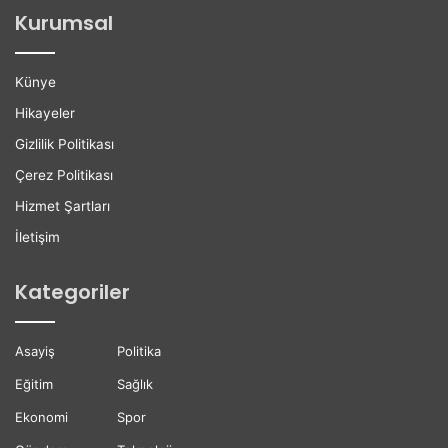
l
Kurumsal
e
r
e
Künye
K
a
Hikayeler
r
Gizlilik Politikası
i
y
Çerez Politikası
e
Hizmet Şartları
r
D
İletişim
e
s
Kategoriler
t
e
ğ
Asayiş
Politika
i
Eğitim
Sağlık
Ekonomi
Spor