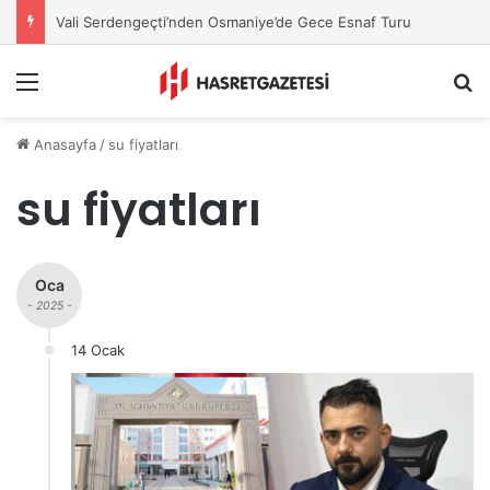
Vali Serdengeçti’nden Osmaniye’de Gece Esnaf Turu
Menu
A
Anasayfa
/
su fiyatları
su fiyatları
Oca
- 2025 -
14 Ocak