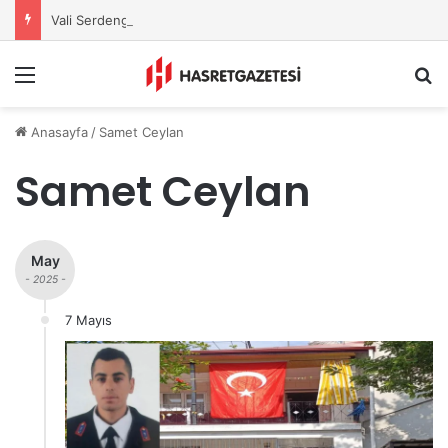
Vali Serdengeçti’nden Osmaniye’de Gece Esnaf Turu
Menu
A
Anasayfa
/
Samet Ceylan
Samet Ceylan
May
- 2025 -
7 Mayıs