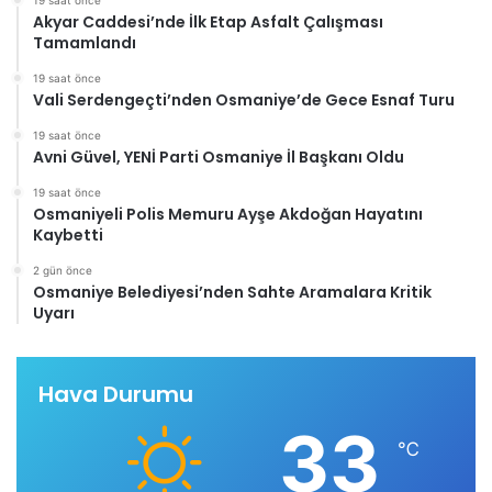
19 saat önce
Akyar Caddesi’nde İlk Etap Asfalt Çalışması
Tamamlandı
19 saat önce
Vali Serdengeçti’nden Osmaniye’de Gece Esnaf Turu
19 saat önce
Avni Güvel, YENİ Parti Osmaniye İl Başkanı Oldu
19 saat önce
Osmaniyeli Polis Memuru Ayşe Akdoğan Hayatını
Kaybetti
2 gün önce
Osmaniye Belediyesi’nden Sahte Aramalara Kritik
Uyarı
Hava Durumu
33
℃