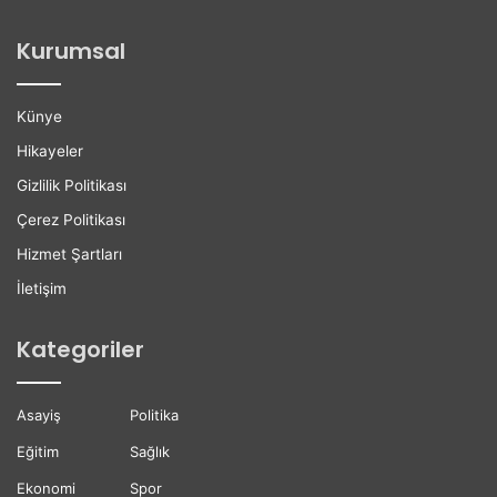
o
i
ğ
l
Kurumsal
a
e
n
r
H
e
Künye
a
K
y
a
Hikayeler
a
r
Gizlilik Politikası
t
i
ı
y
Çerez Politikası
n
e
Hizmet Şartları
ı
r
K
D
İletişim
a
e
y
s
Kategoriler
b
t
e
e
t
ğ
Asayiş
Politika
t
i
i
Eğitim
Sağlık
Ekonomi
Spor