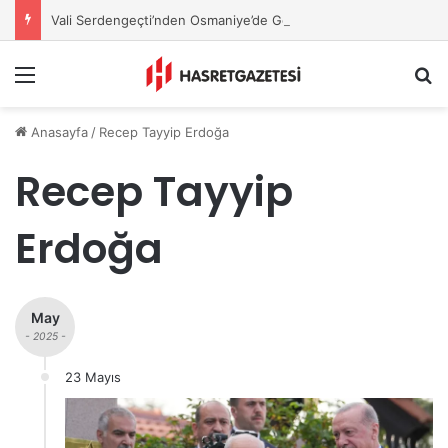
Vali Serdengeçti’nden Osmaniye’de Gece Esnaf Turu
Menu
A
Anasayfa
/
Recep Tayyip Erdoğa
Recep Tayyip
Erdoğa
May
- 2025 -
23 Mayıs