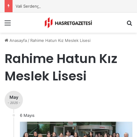
Vali Serdengeçti’nden Osmaniye’de Gece Esnaf Turu
Menu
A
Anasayfa
/
Rahime Hatun Kız Meslek Lisesi
Rahime Hatun Kız
Meslek Lisesi
May
- 2025 -
6 Mayıs