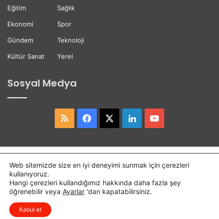
i
Eğitim
Sağlık
Ekonomi
Spor
Gündem
Teknoloji
Kültür Sanat
Yerel
Sosyal Medya
RSS
Facebook
X
LinkedIn
YouTube
Copyright © 2026,
Hasret Gazetesi
Tüm Hakları Saklıdır.
Web sitemizde size en iyi deneyimi sunmak için çerezleri
kullanıyoruz.
Osmaniye Haber
Haber
Hangi çerezleri kullandığımız hakkında daha fazla şey
öğrenebilir veya
Ayarlar
'dan kapatabilirsiniz.
RSS
Facebook
X
LinkedIn
YouTube
Kabul et