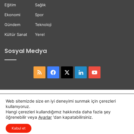
i
Eğitim
Sağlık
Ekonomi
Spor
Gündem
Teknoloji
Kültür Sanat
Yerel
Sosyal Medya
RSS
Facebook
X
LinkedIn
YouTube
Copyright © 2026,
Hasret Gazetesi
Tüm Hakları Saklıdır.
Web sitemizde size en iyi deneyimi sunmak için çerezleri
kullanıyoruz.
Osmaniye Haber
Haber
Hangi çerezleri kullandığımız hakkında daha fazla şey
öğrenebilir veya
Ayarlar
'dan kapatabilirsiniz.
RSS
Facebook
X
LinkedIn
YouTube
Kabul et