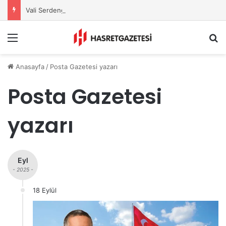
Vali Serdengeçti’nden Osmaniye’de Gece Esnaf Turu
Menu
A
Anasayfa
/
Posta Gazetesi yazarı
Posta Gazetesi
yazarı
Eyl
- 2025 -
18 Eylül