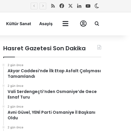
RSS
Facebook
X
LinkedIn
YouTube
Dış görünümü 
Arma
Kültür Sanat
Asayiş
Tümü
Hesabım
Hasret Gazetesi Son Dakika
2 gün önce
Akyar Caddesi’nde İlk Etap Asfalt Çalışması
Tamamlandı
2 gün önce
Vali Serdengeçti’nden Osmaniye’de Gece
Esnaf Turu
2 gün önce
Avni Güvel, YENİ Parti Osmaniye İl Başkanı
Oldu
2 gün önce