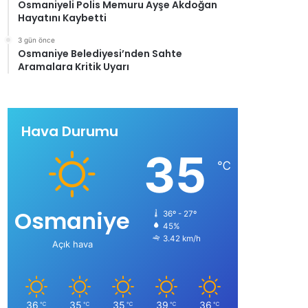
Osmaniyeli Polis Memuru Ayşe Akdoğan
Hayatını Kaybetti
3 gün önce
Osmaniye Belediyesi’nden Sahte
Aramalara Kritik Uyarı
Hava Durumu
35
℃
Osmaniye
36º - 27º
45%
3.42 km/h
Açık hava
36
35
35
39
36
℃
℃
℃
℃
℃