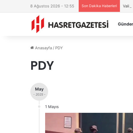
8 Ağustos 2026 - 12:55
Son Dakika Haberleri
Vali 
Günde
Anasayfa
/
PDY
PDY
May
- 2025 -
1 Mayıs