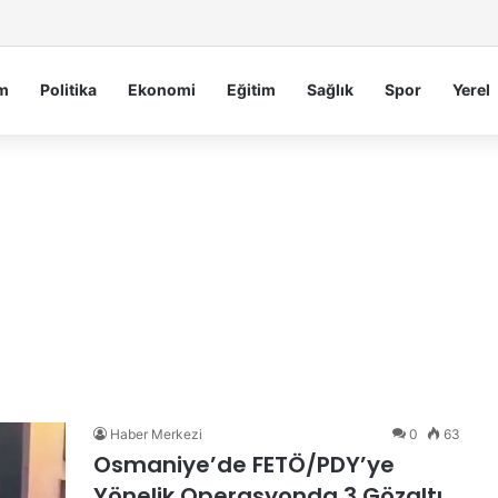
Serdengeçti’nden Osmaniye’de Gece Esnaf Turu
m
Politika
Ekonomi
Eğitim
Sağlık
Spor
Yerel
Haber Merkezi
0
63
Osmaniye’de FETÖ/PDY’ye
Yönelik Operasyonda 3 Gözaltı