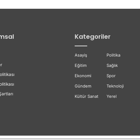
d
e
İ
l
k
msal
Kategoriler
E
t
a
Asayiş
Politika
p
A
r
Eğitim
Sağlık
s
olitikası
f
Ekonomi
Spor
a
litikası
Gündem
Teknoloji
l
artları
t
Kültür Sanat
Yerel
Ç
a
l
ı
ş
m