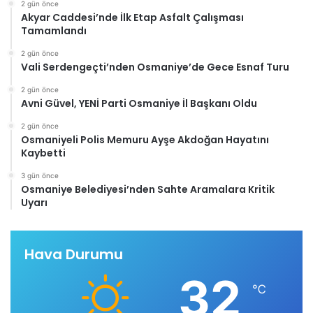
2 gün önce
Akyar Caddesi’nde İlk Etap Asfalt Çalışması
Tamamlandı
2 gün önce
Vali Serdengeçti’nden Osmaniye’de Gece Esnaf Turu
2 gün önce
Avni Güvel, YENİ Parti Osmaniye İl Başkanı Oldu
2 gün önce
Osmaniyeli Polis Memuru Ayşe Akdoğan Hayatını
Kaybetti
3 gün önce
Osmaniye Belediyesi’nden Sahte Aramalara Kritik
Uyarı
Hava Durumu
32
℃