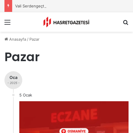
Vali Serdengeçti’nden Osmaniye’de Gece Esnaf Turu
Menu
A
Anasayfa
/
Pazar
Pazar
Oca
- 2025 -
5 Ocak