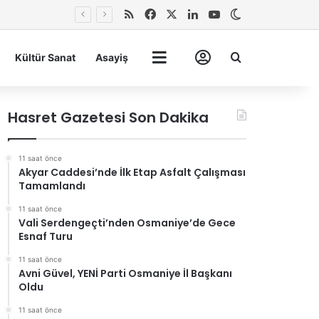
RSS
Facebook
X
LinkedIn
YouTube
Dış görünümü 
Arma
Kültür Sanat
Asayiş
Tümü
Hesabım
Hasret Gazetesi Son Dakika
11 saat önce
Akyar Caddesi’nde İlk Etap Asfalt Çalışması
Tamamlandı
11 saat önce
Vali Serdengeçti’nden Osmaniye’de Gece
Esnaf Turu
11 saat önce
Avni Güvel, YENİ Parti Osmaniye İl Başkanı
Oldu
11 saat önce