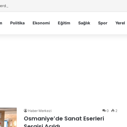
 Serdengeçti’nden Osmaniye’de Gece Esnaf Turu
m
Politika
Ekonomi
Eğitim
Sağlık
Spor
Yerel
Haber Merkezi
0
2
Osmaniye’de Sanat Eserleri
Sergisi Açıldı