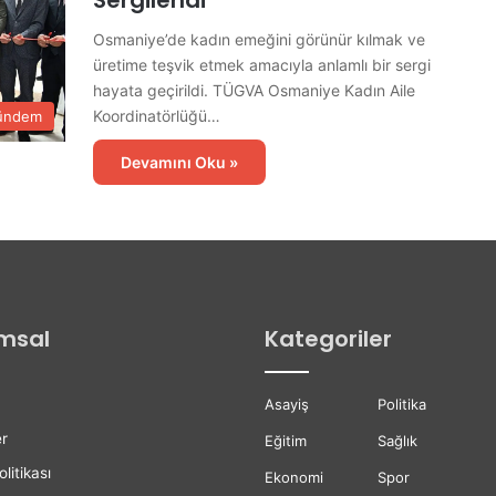
Sergilendi
a
s
Osmaniye’de kadın emeğini görünür kılmak ve
ı
üretime teşvik etmek amacıyla anlamlı bir sergi
T
hayata geçirildi. TÜGVA Osmaniye Kadın Aile
a
Koordinatörlüğü…
ündem
m
a
Devamını Oku »
m
l
a
n
d
ı
msal
Kategoriler
Asayiş
Politika
r
Eğitim
Sağlık
olitikası
Ekonomi
Spor