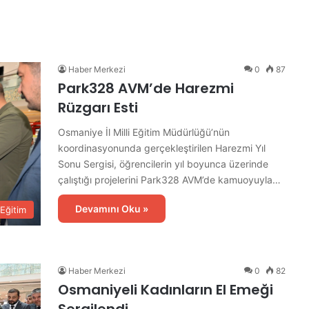
d
e
İ
l
k
Haber Merkezi
0
87
E
Park328 AVM’de Harezmi
t
Rüzgarı Esti
a
p
Osmaniye İl Milli Eğitim Müdürlüğü’nün
A
koordinasyonunda gerçekleştirilen Harezmi Yıl
s
Sonu Sergisi, öğrencilerin yıl boyunca üzerinde
f
çalıştığı projelerini Park328 AVM’de kamuoyuyla…
a
l
Devamını Oku »
Eğitim
t
Ç
a
l
ı
Haber Merkezi
0
82
ş
Osmaniyeli Kadınların El Emeği
m