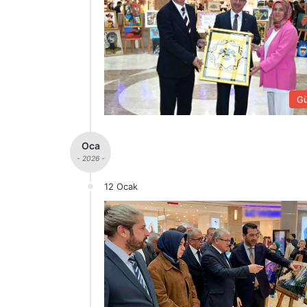
G
Oca
- 2026 -
12 Ocak