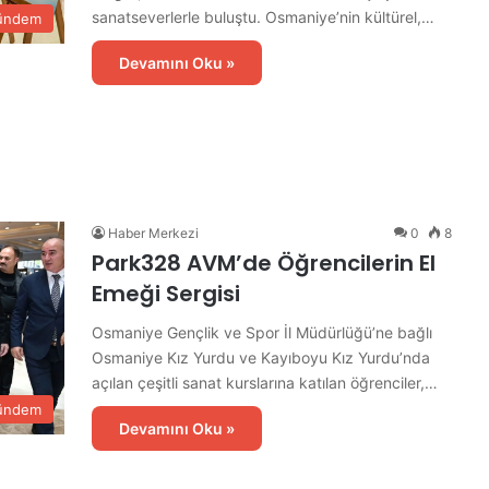
sanatseverlerle buluştu. Osmaniye’nin kültürel,…
ündem
Devamını Oku »
A
k
y
Haber Merkezi
0
8
a
Park328 AVM’de Öğrencilerin El
r
Emeği Sergisi
C
a
Osmaniye Gençlik ve Spor İl Müdürlüğü’ne bağlı
11 saat önce
d
re Hazırlık
Akyar Caddesi’nde İlk Etap Asfalt
Osmaniye Kız Yurdu ve Kayıboyu Kız Yurdu’nda
d
Çalışması Tamamlandı
açılan çeşitli sanat kurslarına katılan öğrenciler,…
e
ündem
s
Devamını Oku »
i
’
n