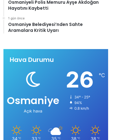
Osmaniyeli Polis Memuru Ayşe Akdoğan
Hayatını Kaybetti
1 gün önce
Osmaniye Belediyesi’nden Sahte
Aramalara Kritik Uyarı
Hava Durumu
26
℃
Osmaniye
34º - 25º
94%
0.8 km/h
Açık hava
34
33
35
38
38
℃
℃
℃
℃
℃