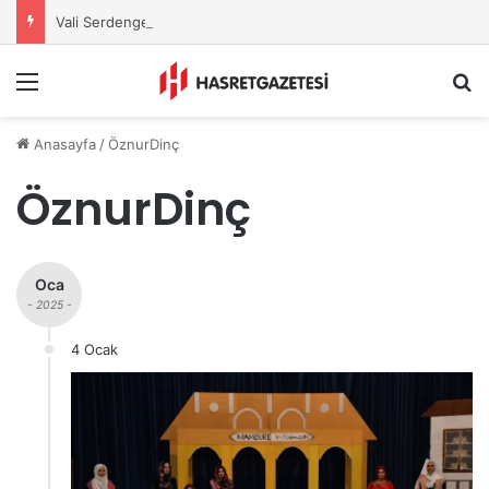
Vali Serdengeçti’nden Osmaniye’de Gece Esnaf Turu
Menu
A
Anasayfa
/
ÖznurDinç
ÖznurDinç
Oca
- 2025 -
4 Ocak