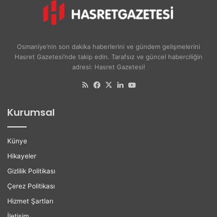
i
e
v
r
e
y
r
a
s
d
Osmaniye’nin son dakika haberlerini ve gündem gelişmelerini
i
ı
Hasret Gazetesi’nde takip edin. Tarafsız ve güncel haberciliğin
t
H
adresi: Hasret Gazetesi!
e
e
l
r
RSS
Facebook
X
LinkedIn
YouTube
i
G
l
e
Kurumsal
e
ç
r
e
e
n
Künye
K
G
a
ü
Hikayeler
r
n
Gizlilik Politikası
i
B
y
ü
Çerez Politikası
e
y
Hizmet Şartları
r
ü
D
y
İletişim