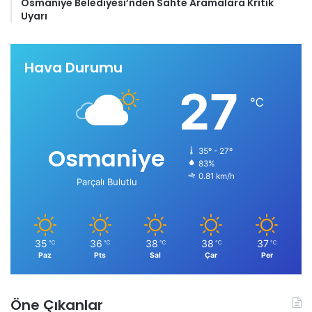
Osmaniye Belediyesi’nden Sahte Aramalara Kritik
Uyarı
Hava Durumu
27
℃
Osmaniye
35º - 27º
83%
0.81 km/h
Parçalı Bulutlu
35
36
38
38
37
℃
℃
℃
℃
℃
Paz
Pts
Sal
Çar
Per
Öne Çıkanlar