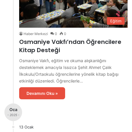
Eğitim
Haber Merkezi
0
0
Osmaniye Vakfı’ndan Öğrencilere
Kitap Desteği
Osmaniye Vakfı, eğitim ve okuma alışkanlığını
desteklemek amacıyla Issızca Şehit Ahmet Çalık
İlkokulu/Ortaokulu öğrencilerine yönelik kitap bağışı
etkinliği düzenledi. Öğrencilerle…
Devamını Oku »
Oca
- 2025 -
13 Ocak