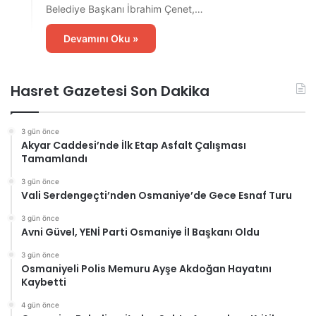
Belediye Başkanı İbrahim Çenet,…
Devamını Oku »
Hasret Gazetesi Son Dakika
3 gün önce
Akyar Caddesi’nde İlk Etap Asfalt Çalışması
Tamamlandı
3 gün önce
Vali Serdengeçti’nden Osmaniye’de Gece Esnaf Turu
3 gün önce
Avni Güvel, YENİ Parti Osmaniye İl Başkanı Oldu
3 gün önce
Osmaniyeli Polis Memuru Ayşe Akdoğan Hayatını
Kaybetti
4 gün önce