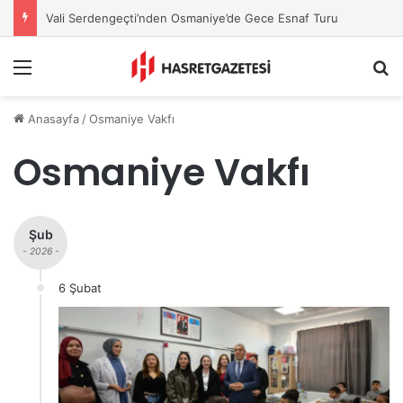
Vali Serdengeçti’nden Osmaniye’de Gece Esnaf Turu
Menu
A
Anasayfa
/
Osmaniye Vakfı
Osmaniye Vakfı
Şub
- 2026 -
6 Şubat