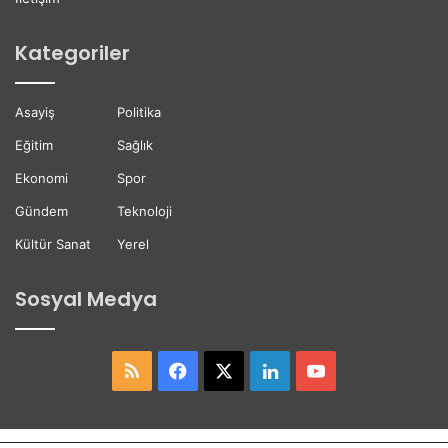
e
o
s
r
Kategoriler
t
e
ğ
Asayiş
Politika
i
Eğitim
Sağlık
Ekonomi
Spor
Gündem
Teknoloji
Kültür Sanat
Yerel
Sosyal Medya
RSS
Facebook
X
LinkedIn
YouTube