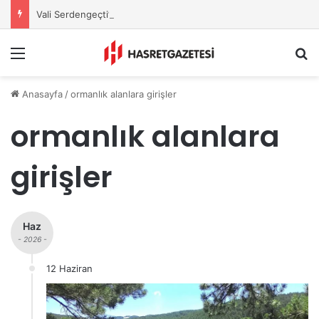
Vali Serdengeçti’nden Osmaniye’de Gece Esnaf Turu
Menu
A
Anasayfa
/
ormanlık alanlara girişler
ormanlık alanlara
girişler
Haz
- 2026 -
12 Haziran