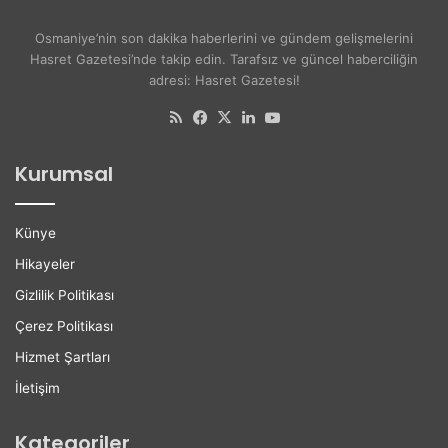
y
r
ş
s
Osmaniye’nin son dakika haberlerini ve gündem gelişmelerini
e
i
Hasret Gazetesi’nde takip edin. Tarafsız ve güncel haberciliğin
A
t
adresi: Hasret Gazetesi!
k
e
d
l
RSS
Facebook
X
LinkedIn
YouTube
o
i
ğ
l
Kurumsal
a
e
n
r
H
e
Künye
a
K
y
a
Hikayeler
a
r
Gizlilik Politikası
t
i
ı
y
Çerez Politikası
n
e
Hizmet Şartları
ı
r
K
D
İletişim
a
e
y
s
Kategoriler