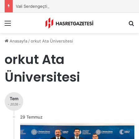
Vali Serdengeçti’nden Osmaniye’de Gece Esnaf Turu
Menu
A
Anasayfa
/
orkut Ata Üniversitesi
orkut Ata
Üniversitesi
Tem
- 2026 -
29 Temmuz