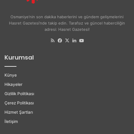
A
e
y
r
ş
s
Osmaniye’nin son dakika haberlerini ve gündem gelişmelerini
e
i
Hasret Gazetesi’nde takip edin. Tarafsız ve güncel haberciliğin
A
t
adresi: Hasret Gazetesi!
k
e
d
l
RSS
Facebook
X
LinkedIn
YouTube
o
i
ğ
l
Kurumsal
a
e
n
r
H
e
Künye
a
K
y
a
Hikayeler
a
r
Gizlilik Politikası
t
i
ı
y
Çerez Politikası
n
e
Hizmet Şartları
ı
r
K
D
İletişim
a
e
y
s