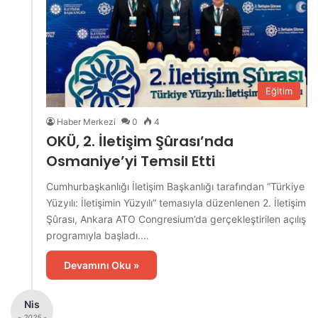
Eğitim
Haber Merkezi
0
4
OKÜ, 2. İletişim Şûrası’nda
Osmaniye’yi Temsil Etti
Cumhurbaşkanlığı İletişim Başkanlığı tarafından “Türkiye
Yüzyılı: İletişimin Yüzyılı” temasıyla düzenlenen 2. İletişim
Şûrası, Ankara ATO Congresium’da gerçekleştirilen açılış
programıyla başladı.…
Devamını Oku »
Nis
- 2025 -