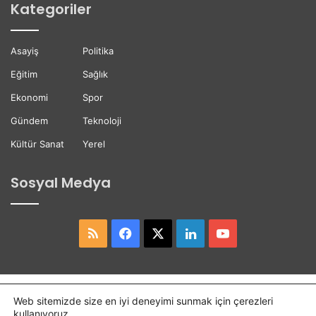
Kategoriler
b
t
e
e
t
ğ
Asayiş
Politika
t
i
i
Eğitim
Sağlık
Ekonomi
Spor
Gündem
Teknoloji
Kültür Sanat
Yerel
Sosyal Medya
RSS
Facebook
X
LinkedIn
YouTube
Copyright © 2026,
Hasret Gazetesi
Tüm Hakları Saklıdır.
Web sitemizde size en iyi deneyimi sunmak için çerezleri
kullanıyoruz.