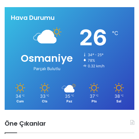
Hava Durumu
26
℃
Osmaniye
34º - 25º
78%
0.32 km/h
Parçalı Bulutlu
34
33
35
37
38
℃
℃
℃
℃
℃
Cum
Cts
Paz
Pts
Sal
Öne Çıkanlar