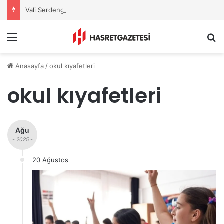
Vali Serdengeçti’nden Osmaniye’de Gece Esnaf Turu
Menu
A
Anasayfa
/
okul kıyafetleri
okul kıyafetleri
Ağu
- 2025 -
20 Ağustos