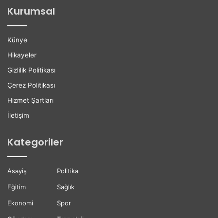
ğ
l
Kurumsal
a
e
n
r
H
e
Künye
a
K
y
a
Hikayeler
a
r
Gizlilik Politikası
t
i
ı
y
Çerez Politikası
n
e
Hizmet Şartları
ı
r
K
D
İletişim
a
e
y
s
Kategoriler
b
t
e
e
t
ğ
Asayiş
Politika
t
i
i
Eğitim
Sağlık
Ekonomi
Spor