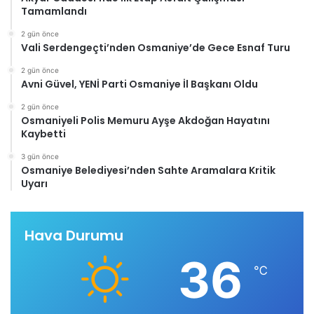
Tamamlandı
2 gün önce
Vali Serdengeçti’nden Osmaniye’de Gece Esnaf Turu
2 gün önce
Avni Güvel, YENİ Parti Osmaniye İl Başkanı Oldu
2 gün önce
Osmaniyeli Polis Memuru Ayşe Akdoğan Hayatını
Kaybetti
3 gün önce
Osmaniye Belediyesi’nden Sahte Aramalara Kritik
Uyarı
Hava Durumu
36
℃