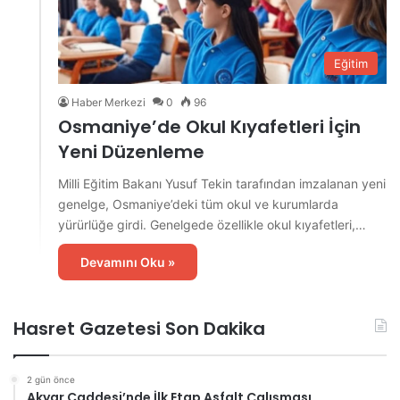
Eğitim
Haber Merkezi
0
96
Osmaniye’de Okul Kıyafetleri İçin
Yeni Düzenleme
Milli Eğitim Bakanı Yusuf Tekin tarafından imzalanan yeni
genelge, Osmaniye’deki tüm okul ve kurumlarda
yürürlüğe girdi. Genelgede özellikle okul kıyafetleri,…
Devamını Oku »
Hasret Gazetesi Son Dakika
2 gün önce
Akyar Caddesi’nde İlk Etap Asfalt Çalışması