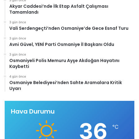
3 gün önce
Akyar Caddesi’nde İlk Etap Asfalt Çalışması
Tamamlandı
3 gün önce
Vali Serdengeçti’nden Osmaniye’de Gece Esnaf Turu
3 gün önce
Avni Güvel, YENİ Parti Osmaniye İl Başkanı Oldu
3 gün önce
Osmaniyeli Polis Memuru Ayşe Akdoğan Hayatını
Kaybetti
4 gün önce
Osmaniye Belediyesi’nden Sahte Aramalara Kritik
Uyarı
Hava Durumu
36
℃