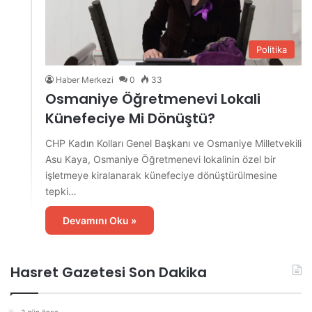
Politika
Haber Merkezi
0
33
Osmaniye Öğretmenevi Lokali
Künefeciye Mi Dönüştü?
CHP Kadın Kolları Genel Başkanı ve Osmaniye Milletvekili
Asu Kaya, Osmaniye Öğretmenevi lokalinin özel bir
işletmeye kiralanarak künefeciye dönüştürülmesine
tepki…
Devamını Oku »
Hasret Gazetesi Son Dakika