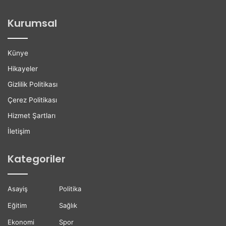
o
i
ğ
l
Kurumsal
a
e
n
r
H
e
Künye
a
K
y
a
Hikayeler
a
r
Gizlilik Politikası
t
i
ı
y
Çerez Politikası
n
e
Hizmet Şartları
ı
r
K
D
İletişim
a
e
y
s
Kategoriler
b
t
e
e
t
ğ
Asayiş
Politika
t
i
i
Eğitim
Sağlık
Ekonomi
Spor