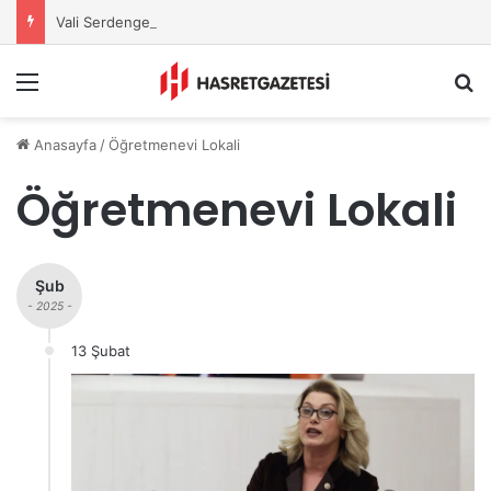
Vali Serdengeçti’nden Osmaniye’de Gece Esnaf Turu
Menu
A
Anasayfa
/
Öğretmenevi Lokali
Öğretmenevi Lokali
Şub
- 2025 -
13 Şubat