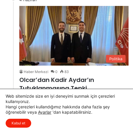
Politika
Haber Merkezi
0
83
Olcar’dan Kadir Aydar’ın
Tutuklanmasına Tepki
Web sitemizde size en iyi deneyimi sunmak için çerezleri
Osmaniye’nin Kadirli ilçesi Belediye Başkanı Mustafa
kullanıyoruz.
Mert Olcar, Adana’nın Ceyhan Belediye Başkanı Kadir
Hangi çerezleri kullandığımız hakkında daha fazla şey
öğrenebilir veya
Ayarlar
'dan kapatabilirsiniz.
Aydar’ın tutuklanmasına yönelik sosyal medya
hesabından dikkat…
Kabul et
Devamını Oku »