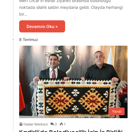
Mert Olcar‘ın esnaf ziyareti sırasında bulunduğu
noktada silahlı saldırı meydana geldi. Olayda herhangi
bir…
Devamını Oku »
8 Temmuz
Yerel
Haber Merkezi
0
1