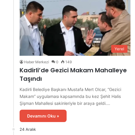
Yerel
Haber Merkezi
0
149
Kadirli’de Gezici Makam Mahalleye
Taşındı
Kadirli Belediye Başkanı Mustafa Mert Olcar, “Gezici
Makam” uygulaması kapsamında bu kez Şehit Halis
Şişman Mahallesi sakinleriyle bir araya geldi.…
Devamını Oku »
24 Aralık