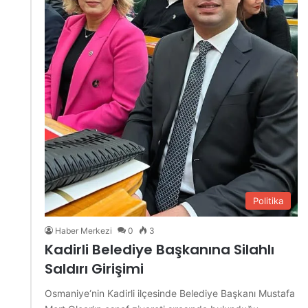
Politika
Haber Merkezi
0
3
Kadirli Belediye Başkanına Silahlı
Saldırı Girişimi
Osmaniye‘nin Kadirli ilçesinde Belediye Başkanı Mustafa