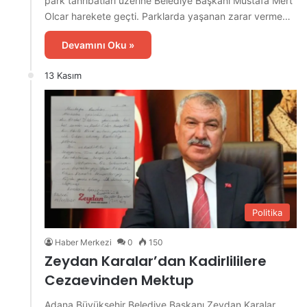
park tahribatları üzerine Belediye Başkanı Mustafa Mert
Olcar harekete geçti. Parklarda yaşanan zarar verme…
Devamını Oku »
13 Kasım
Politika
Haber Merkezi
0
150
Zeydan Karalar’dan Kadirlililere
Cezaevinden Mektup
Adana Büyükşehir Belediye Başkanı Zeydan Karalar,