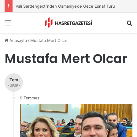
Avni Güvel, YENİ Parti Osmaniye İl Başkanı Oldu
Menu
A
Anasayfa
/
Mustafa Mert Olcar
Mustafa Mert Olcar
Tem
- 2026 -
9 Temmuz