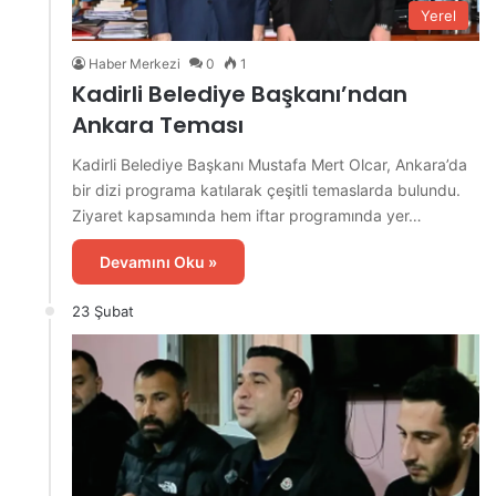
Yerel
Haber Merkezi
0
1
Kadirli Belediye Başkanı’ndan
Ankara Teması
Kadirli Belediye Başkanı Mustafa Mert Olcar, Ankara’da
bir dizi programa katılarak çeşitli temaslarda bulundu.
Ziyaret kapsamında hem iftar programında yer…
Devamını Oku »
23 Şubat