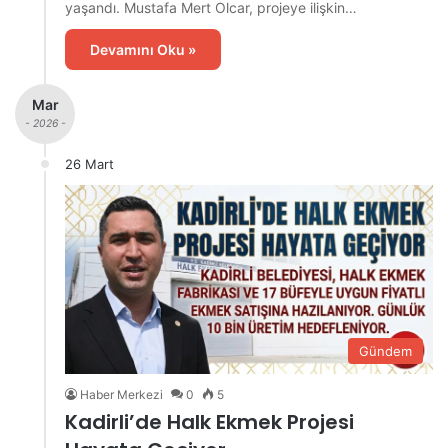
yaşandı. Mustafa Mert Olcar, projeye ilişkin…
Devamını Oku »
Mar
- 2026 -
26 Mart
Gündem
Haber Merkezi
0
5
Kadirli’de Halk Ekmek Projesi