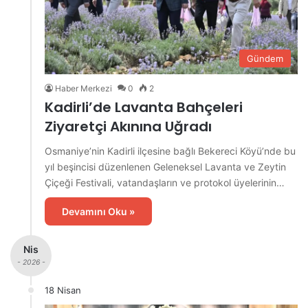
Gündem
Haber Merkezi
0
2
Kadirli’de Lavanta Bahçeleri
Ziyaretçi Akınına Uğradı
Osmaniye’nin Kadirli ilçesine bağlı Bekereci Köyü’nde bu
yıl beşincisi düzenlenen Geleneksel Lavanta ve Zeytin
Çiçeği Festivali, vatandaşların ve protokol üyelerinin…
Devamını Oku »
Nis
- 2026 -
18 Nisan