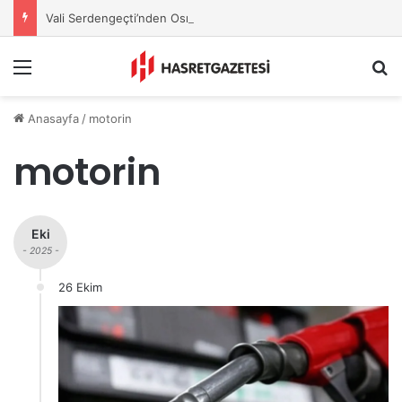
Vali Serdengeçti’nden Osmaniye’de Gece Esnaf Turu
Menu
A
Anasayfa
/
motorin
motorin
Eki
- 2025 -
26 Ekim