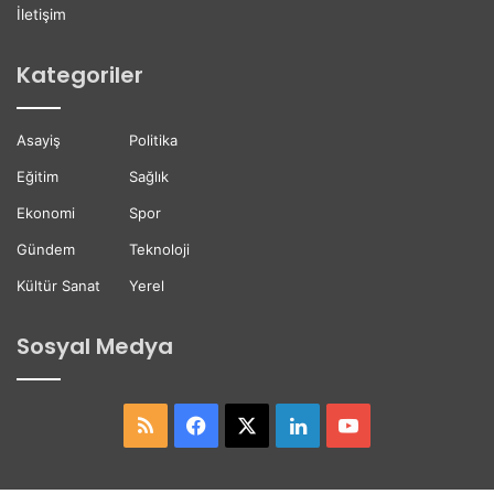
K
D
İletişim
a
e
y
s
Kategoriler
b
t
e
e
t
ğ
Asayiş
Politika
t
i
i
Eğitim
Sağlık
Ekonomi
Spor
Gündem
Teknoloji
Kültür Sanat
Yerel
Sosyal Medya
RSS
Facebook
X
LinkedIn
YouTube