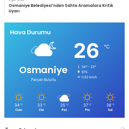
Osmaniye Belediyesi’nden Sahte Aramalara Kritik
Uyarı
Hava Durumu
26
℃
Osmaniye
34º - 25º
91%
0.62 km/h
Parçalı Bulutlu
34
33
35
37
38
℃
℃
℃
℃
℃
Cum
Cts
Paz
Pts
Sal