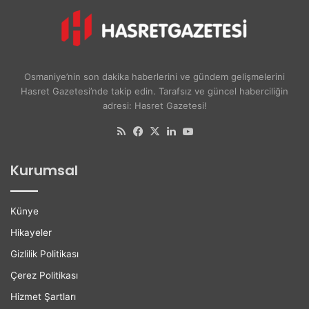
r
i
u
v
A
e
y
r
ş
s
Osmaniye’nin son dakika haberlerini ve gündem gelişmelerini
e
i
Hasret Gazetesi’nde takip edin. Tarafsız ve güncel haberciliğin
A
t
adresi: Hasret Gazetesi!
k
e
d
l
RSS
Facebook
X
LinkedIn
YouTube
o
i
ğ
l
Kurumsal
a
e
n
r
H
e
Künye
a
K
y
a
Hikayeler
a
r
Gizlilik Politikası
t
i
ı
y
Çerez Politikası
n
e
Hizmet Şartları
ı
r