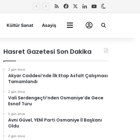
RSS
Facebook
X
LinkedIn
YouTube
Dış görünümü 
Arma
Kültür Sanat
Asayiş
Tümü
Hesabım
Hasret Gazetesi Son Dakika
2 gün önce
Akyar Caddesi’nde İlk Etap Asfalt Çalışması
Tamamlandı
2 gün önce
Vali Serdengeçti’nden Osmaniye’de Gece
Esnaf Turu
2 gün önce
Avni Güvel, YENİ Parti Osmaniye İl Başkanı
Oldu
2 gün önce