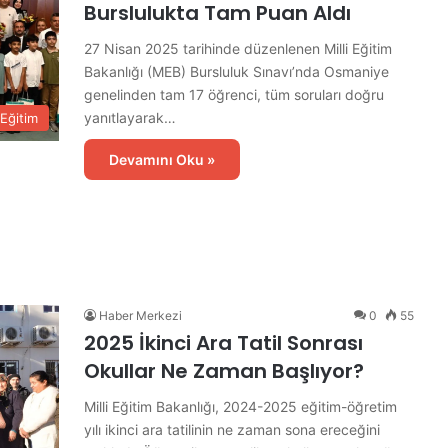
Burslulukta Tam Puan Aldı
d
e
27 Nisan 2025 tarihinde düzenlenen Milli Eğitim
İ
Bakanlığı (MEB) Bursluluk Sınavı’nda Osmaniye
l
genelinden tam 17 öğrenci, tüm soruları doğru
k
E
yanıtlayarak…
Eğitim
t
a
Devamını Oku »
p
A
s
f
a
l
t
Haber Merkezi
0
55
Ç
2025 İkinci Ara Tatil Sonrası
a
Okullar Ne Zaman Başlıyor?
l
ı
Milli Eğitim Bakanlığı, 2024-2025 eğitim-öğretim
ş
yılı ikinci ara tatilinin ne zaman sona ereceğini
m