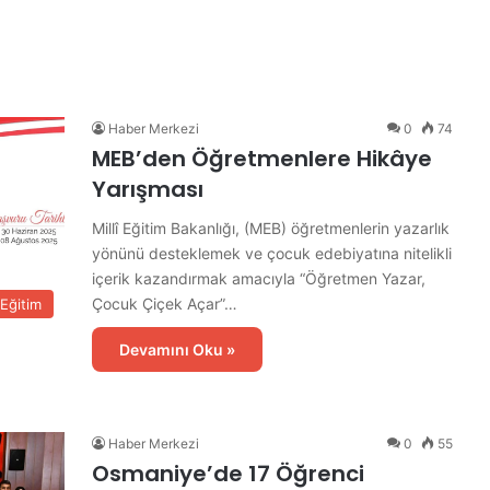
Haber Merkezi
0
74
MEB’den Öğretmenlere Hikâye
A
Yarışması
k
y
Millî Eğitim Bakanlığı, (MEB) öğretmenlerin yazarlık
a
yönünü desteklemek ve çocuk edebiyatına nitelikli
r
içerik kazandırmak amacıyla “Öğretmen Yazar,
C
Çocuk Çiçek Açar”…
Eğitim
a
2 gün önce
d
Devamını Oku »
re Hazırlık
Akyar Caddesi’nde İlk Etap Asfalt
d
Çalışması Tamamlandı
e
s
i
Haber Merkezi
0
55
’
Osmaniye’de 17 Öğrenci
n