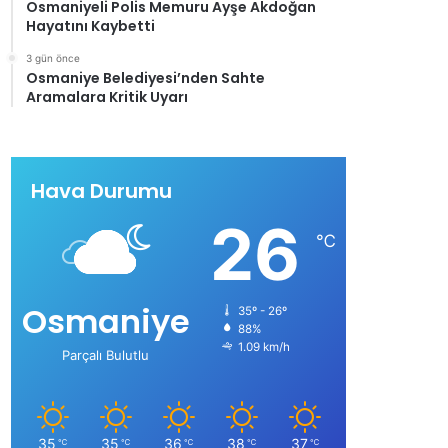
Osmaniyeli Polis Memuru Ayşe Akdoğan
Hayatını Kaybetti
3 gün önce
Osmaniye Belediyesi’nden Sahte
Aramalara Kritik Uyarı
Hava Durumu
26
℃
Osmaniye
35º - 26º
88%
1.09 km/h
Parçalı Bulutlu
35
35
36
38
37
℃
℃
℃
℃
℃