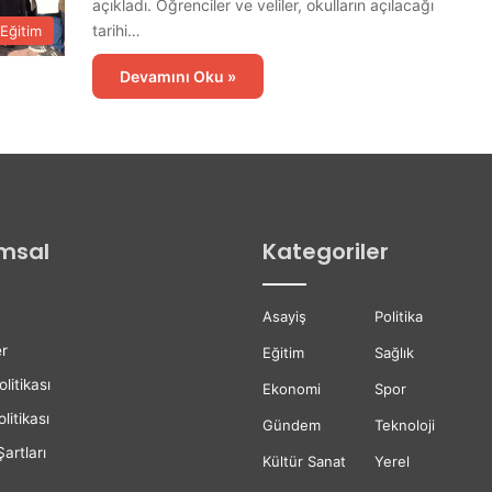
açıkladı. Öğrenciler ve veliler, okulların açılacağı
a
s
tarihi…
Eğitim
ı
T
Devamını Oku »
a
m
a
m
l
a
n
msal
Kategoriler
d
ı
Asayiş
Politika
r
Eğitim
Sağlık
olitikası
Ekonomi
Spor
litikası
Gündem
Teknoloji
artları
Kültür Sanat
Yerel