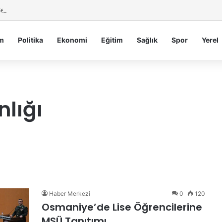
 Serdengeçti’nden Osmaniye’de Gece Esnaf Turu
m
Politika
Ekonomi
Eğitim
Sağlık
Spor
Yerel
nlığı
Haber Merkezi
0
120
Osmaniye’de Lise Öğrencilerine
MSÜ Tanıtımı