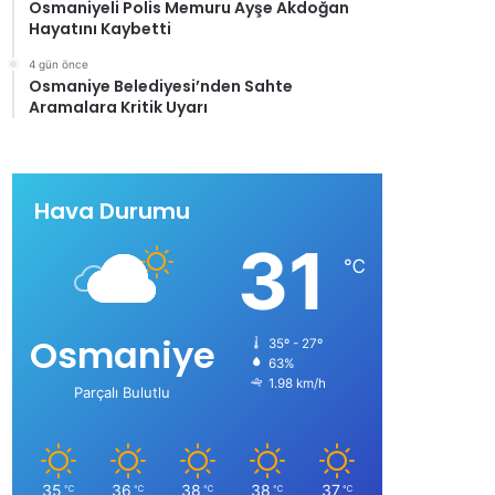
Osmaniyeli Polis Memuru Ayşe Akdoğan
Hayatını Kaybetti
4 gün önce
Osmaniye Belediyesi’nden Sahte
Aramalara Kritik Uyarı
Hava Durumu
31
℃
Osmaniye
35º - 27º
63%
1.98 km/h
Parçalı Bulutlu
35
36
38
38
37
℃
℃
℃
℃
℃