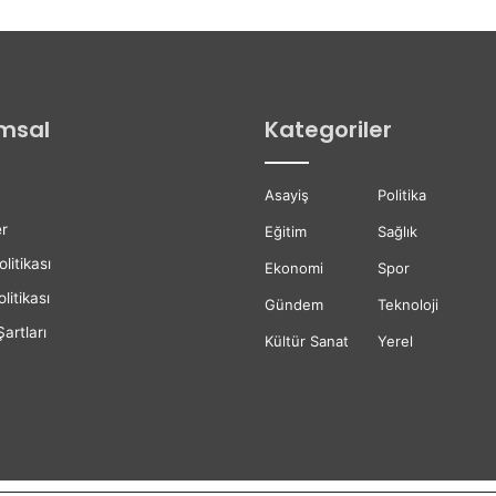
d
e
İ
l
k
msal
Kategoriler
E
t
a
Asayiş
Politika
p
A
r
Eğitim
Sağlık
s
olitikası
f
Ekonomi
Spor
a
litikası
Gündem
Teknoloji
l
artları
t
Kültür Sanat
Yerel
Ç
a
l
ı
ş
m