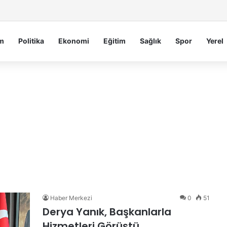
Serdengeçti’nden Osmaniye’de Gece Esnaf Turu
m
Politika
Ekonomi
Eğitim
Sağlık
Spor
Yerel
Haber Merkezi
0
51
Derya Yanık, Başkanlarla
Hizmetleri Görüştü