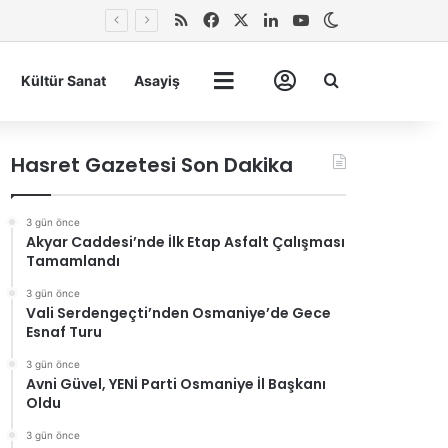
RSS
Facebook
X
LinkedIn
YouTube
Dış görünümü 
Arma
Kültür Sanat
Asayiş
Tümü
Hesabım
Hasret Gazetesi Son Dakika
3 gün önce
Akyar Caddesi’nde İlk Etap Asfalt Çalışması
Tamamlandı
3 gün önce
Vali Serdengeçti’nden Osmaniye’de Gece
Esnaf Turu
3 gün önce
Avni Güvel, YENİ Parti Osmaniye İl Başkanı
Oldu
3 gün önce