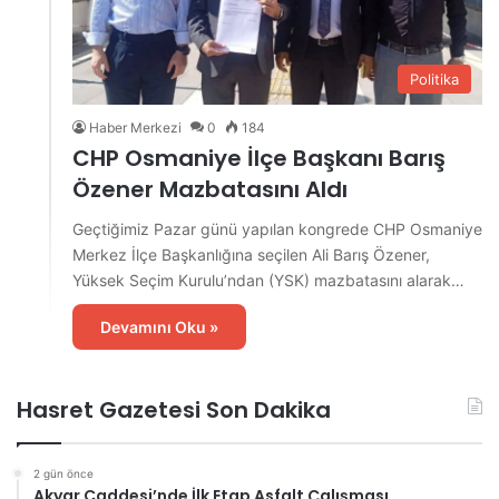
Politika
Haber Merkezi
0
184
CHP Osmaniye İlçe Başkanı Barış
Özener Mazbatasını Aldı
Geçtiğimiz Pazar günü yapılan kongrede CHP Osmaniye
Merkez İlçe Başkanlığına seçilen Ali Barış Özener,
Yüksek Seçim Kurulu’ndan (YSK) mazbatasını alarak…
Devamını Oku »
Hasret Gazetesi Son Dakika
2 gün önce
Akyar Caddesi’nde İlk Etap Asfalt Çalışması