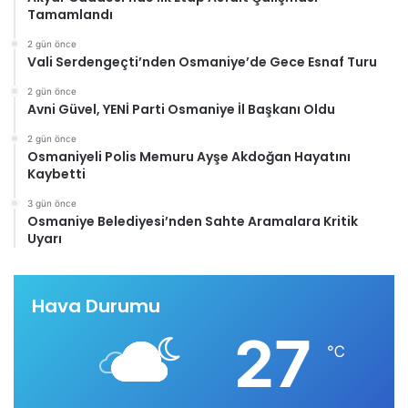
Tamamlandı
2 gün önce
Vali Serdengeçti’nden Osmaniye’de Gece Esnaf Turu
2 gün önce
Avni Güvel, YENİ Parti Osmaniye İl Başkanı Oldu
2 gün önce
Osmaniyeli Polis Memuru Ayşe Akdoğan Hayatını
Kaybetti
3 gün önce
Osmaniye Belediyesi’nden Sahte Aramalara Kritik
Uyarı
Hava Durumu
27
℃