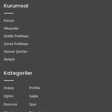
ğ
l
Kurumsal
a
e
n
r
H
e
Künye
a
K
y
a
Hikayeler
a
r
Gizlilik Politikası
t
i
ı
y
Çerez Politikası
n
e
Hizmet Şartları
ı
r
K
D
İletişim
a
e
y
s
Kategoriler
b
t
e
e
t
ğ
Asayiş
Politika
t
i
i
Eğitim
Sağlık
Ekonomi
Spor