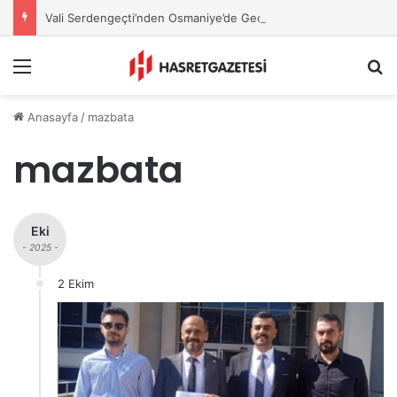
Vali Serdengeçti’nden Osmaniye’de Gece Esnaf Turu
Menu
A
Anasayfa
/
mazbata
mazbata
Eki
- 2025 -
2 Ekim