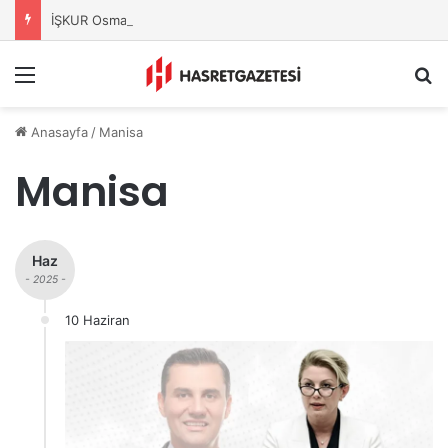
İŞKUR Osmaniye’den Üniversitelilere Kariyer Desteği
Menu
A
Anasayfa
/
Manisa
Manisa
Haz
- 2025 -
10 Haziran