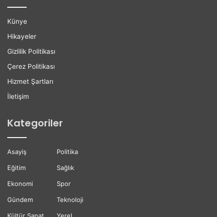
e
r
n
s
Künye
G
u
ü
D
Hikayeler
n
ü
Gizlilik Politikası
B
z
ü
e
Çerez Politikası
y
n
Hizmet Şartları
ü
l
y
e
İletişim
o
n
r
d
Kategoriler
i
Asayiş
Politika
Eğitim
Sağlık
Ekonomi
Spor
Gündem
Teknoloji
Kültür Sanat
Yerel