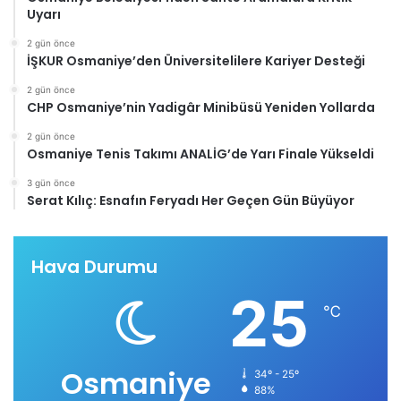
Uyarı
2 gün önce
İŞKUR Osmaniye’den Üniversitelilere Kariyer Desteği
2 gün önce
CHP Osmaniye’nin Yadigâr Minibüsü Yeniden Yollarda
2 gün önce
Osmaniye Tenis Takımı ANALİG’de Yarı Finale Yükseldi
3 gün önce
Serat Kılıç: Esnafın Feryadı Her Geçen Gün Büyüyor
Hava Durumu
25
℃
Osmaniye
34º - 25º
88%