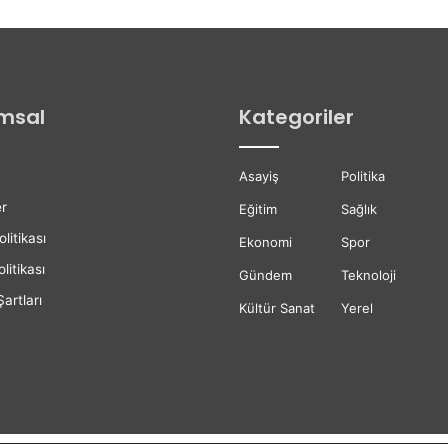
d
e
İ
l
k
msal
Kategoriler
E
t
a
Asayiş
Politika
p
A
r
Eğitim
Sağlık
s
olitikası
f
Ekonomi
Spor
a
litikası
Gündem
Teknoloji
l
artları
t
Kültür Sanat
Yerel
Ç
a
l
ı
ş
m