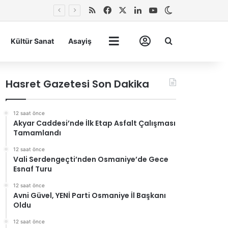
RSS
Facebook
X
LinkedIn
YouTube
Dış görünümü 
Arma
Kültür Sanat
Asayiş
Tümü
Hesabım
Hasret Gazetesi Son Dakika
12 saat önce
Akyar Caddesi’nde İlk Etap Asfalt Çalışması
Tamamlandı
12 saat önce
Vali Serdengeçti’nden Osmaniye’de Gece
Esnaf Turu
12 saat önce
Avni Güvel, YENİ Parti Osmaniye İl Başkanı
Oldu
12 saat önce