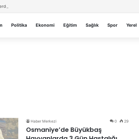
Serdengeçti’nden Osmaniye’de Gece Esnaf Turu
m
Politika
Ekonomi
Eğitim
Sağlık
Spor
Yerel
Haber Merkezi
0
29
Osmaniye’de Büyükbaş
Hayvanlarda 3 Gün Hastalığı