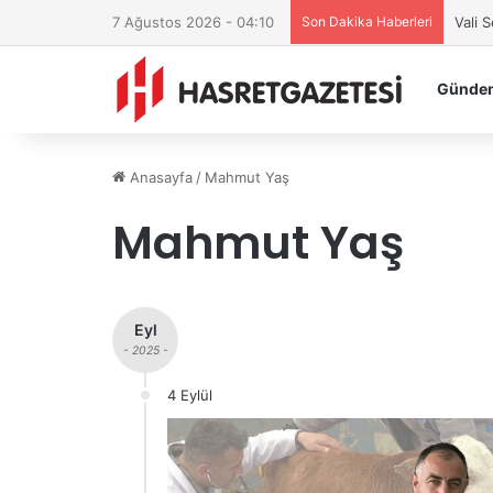
7 Ağustos 2026 - 04:10
Son Dakika Haberleri
Vali 
Günde
Anasayfa
/
Mahmut Yaş
Mahmut Yaş
Eyl
- 2025 -
4 Eylül