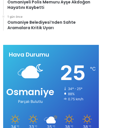
Osmaniyeli Polis Memuru Ayşe Akdoğan
Hayatını Kaybetti
1 gün önce
Osmaniye Belediyesi’nden Sahte
Aramalara Kritik Uyarı
Hava Durumu
25
℃
Osmaniye
34º - 25º
88%
0.75 km/h
Parçalı Bulutlu
34
33
35
38
38
℃
℃
℃
℃
℃