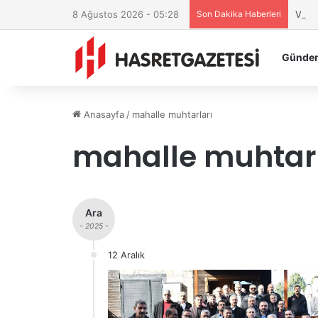
8 Ağustos 2026 - 05:28
Son Dakika Haberleri
Vali
Günde
Anasayfa
/
mahalle muhtarları
mahalle muhtarl
Ara
- 2025 -
12 Aralık