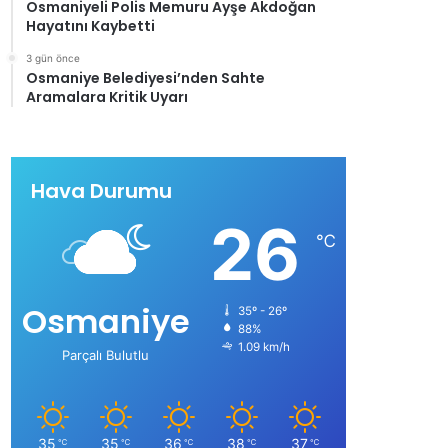
Osmaniyeli Polis Memuru Ayşe Akdoğan
Hayatını Kaybetti
3 gün önce
Osmaniye Belediyesi’nden Sahte
Aramalara Kritik Uyarı
Hava Durumu
26
℃
Osmaniye
35º - 26º
88%
1.09 km/h
Parçalı Bulutlu
35
35
36
38
37
℃
℃
℃
℃
℃