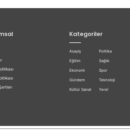
d
e
İ
l
k
msal
Kategoriler
E
t
a
Asayiş
Politika
p
A
r
Eğitim
Sağlık
s
olitikası
f
Ekonomi
Spor
a
litikası
Gündem
Teknoloji
l
artları
t
Kültür Sanat
Yerel
Ç
a
l
ı
ş
m