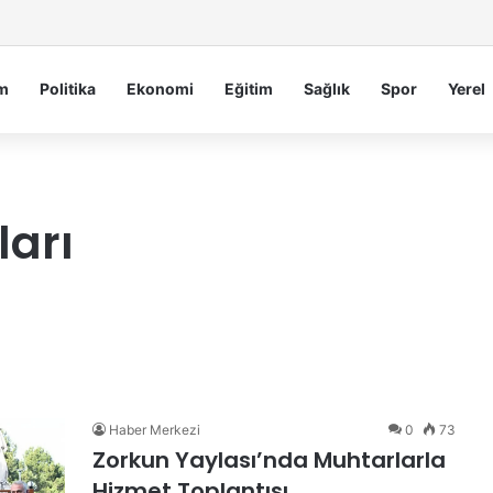
 Serdengeçti’nden Osmaniye’de Gece Esnaf Turu
m
Politika
Ekonomi
Eğitim
Sağlık
Spor
Yerel
arı
Haber Merkezi
0
73
Zorkun Yaylası’nda Muhtarlarla
Hizmet Toplantısı