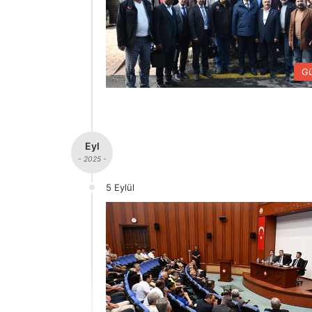
G
Eyl
- 2025 -
5 Eylül