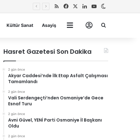
RSS
Facebook
X
LinkedIn
YouTube
Dış görünümü 
Arma
Kültür Sanat
Asayiş
Tümü
Hesabım
Hasret Gazetesi Son Dakika
2 gün önce
Akyar Caddesi’nde İlk Etap Asfalt Çalışması
Tamamlandı
2 gün önce
Vali Serdengeçti’nden Osmaniye’de Gece
Esnaf Turu
2 gün önce
Avni Güvel, YENİ Parti Osmaniye İl Başkanı
Oldu
2 gün önce