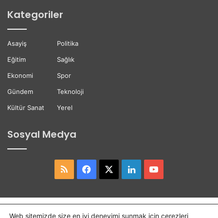
y
s
Kategoriler
b
t
e
e
t
ğ
Asayiş
Politika
t
i
i
Eğitim
Sağlık
Ekonomi
Spor
Gündem
Teknoloji
Kültür Sanat
Yerel
Sosyal Medya
RSS
Facebook
X
LinkedIn
YouTube
Copyright © 2026,
Hasret Gazetesi
Tüm Hakları Saklıdır.
Web sitemizde size en iyi deneyimi sunmak için çerezleri