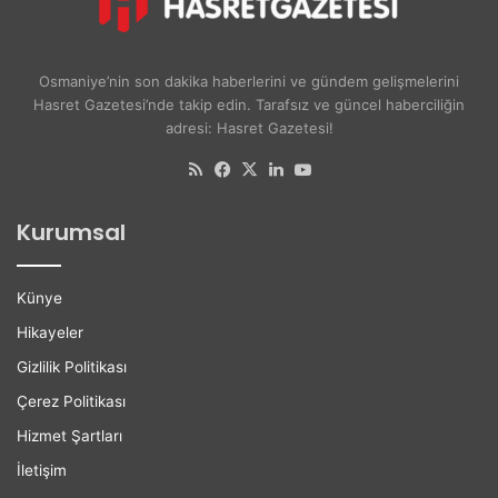
u
v
A
e
y
r
ş
s
Osmaniye’nin son dakika haberlerini ve gündem gelişmelerini
e
i
Hasret Gazetesi’nde takip edin. Tarafsız ve güncel haberciliğin
A
t
adresi: Hasret Gazetesi!
k
e
d
l
RSS
Facebook
X
LinkedIn
YouTube
o
i
ğ
l
Kurumsal
a
e
n
r
H
e
Künye
a
K
y
a
Hikayeler
a
r
Gizlilik Politikası
t
i
ı
y
Çerez Politikası
n
e
Hizmet Şartları
ı
r
K
D
İletişim
a
e