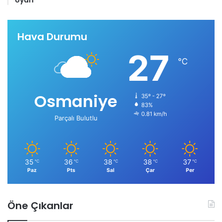
Uyarı
Hava Durumu
27
℃
Osmaniye
35º - 27º
83%
0.81 km/h
Parçalı Bulutlu
35
36
38
38
37
℃
℃
℃
℃
℃
Paz
Pts
Sal
Çar
Per
Öne Çıkanlar