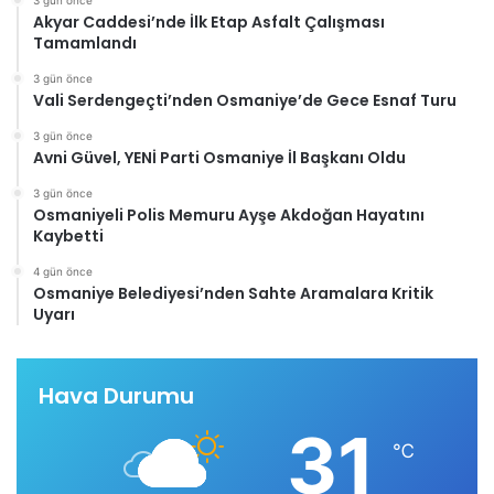
3 gün önce
Akyar Caddesi’nde İlk Etap Asfalt Çalışması
Tamamlandı
3 gün önce
Vali Serdengeçti’nden Osmaniye’de Gece Esnaf Turu
3 gün önce
Avni Güvel, YENİ Parti Osmaniye İl Başkanı Oldu
3 gün önce
Osmaniyeli Polis Memuru Ayşe Akdoğan Hayatını
Kaybetti
4 gün önce
Osmaniye Belediyesi’nden Sahte Aramalara Kritik
Uyarı
Hava Durumu
31
℃