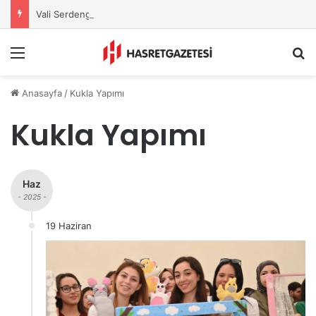
Vali Serdengeçti’nden Osmaniye’de Gece Esnaf Turu
Menu
A
Anasayfa
/
Kukla Yapımı
Kukla Yapımı
Haz
- 2025 -
19 Haziran