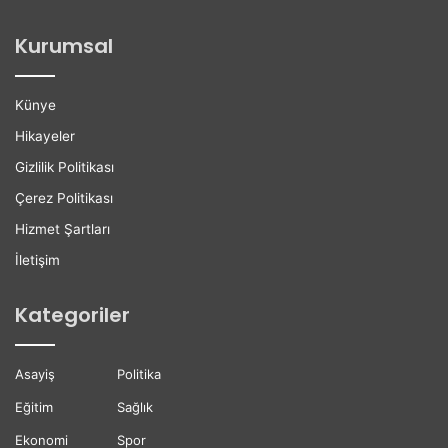
o
i
ğ
l
Kurumsal
a
e
n
r
H
e
Künye
a
K
y
a
Hikayeler
a
r
Gizlilik Politikası
t
i
ı
y
Çerez Politikası
n
e
Hizmet Şartları
ı
r
K
D
İletişim
a
e
y
s
Kategoriler
b
t
e
e
t
ğ
Asayiş
Politika
t
i
i
Eğitim
Sağlık
Ekonomi
Spor