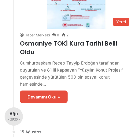
Yerel
Haber Merkezi
0
2
Osmaniye TOKİ Kura Tarihi Belli
Oldu
Cumhurbaşkanı Recep Tayyip Erdoğan tarafından
duyurulan ve 81 ili kapsayan “Yüzyılın Konut Projesi”
çerçevesinde yürütülen 500 bin sosyal konut
hamlesinde…
Devamını Oku »
Ağu
- 2025 -
15 Ağustos