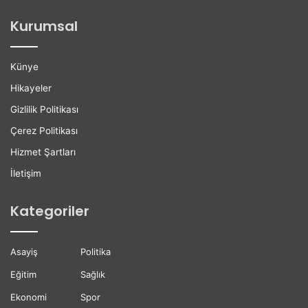
ğ
l
Kurumsal
a
e
n
r
H
e
Künye
a
K
y
a
Hikayeler
a
r
Gizlilik Politikası
t
i
ı
y
Çerez Politikası
n
e
Hizmet Şartları
ı
r
K
D
İletişim
a
e
y
s
Kategoriler
b
t
e
e
t
ğ
Asayiş
Politika
t
i
i
Eğitim
Sağlık
Ekonomi
Spor