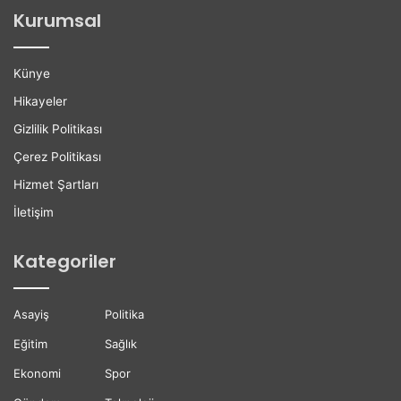
e
K
Kurumsal
ç
u
e
r
n
s
Künye
G
u
ü
D
Hikayeler
n
ü
Gizlilik Politikası
B
z
ü
e
Çerez Politikası
y
n
Hizmet Şartları
ü
l
y
e
İletişim
o
n
r
d
Kategoriler
i
Asayiş
Politika
Eğitim
Sağlık
Ekonomi
Spor