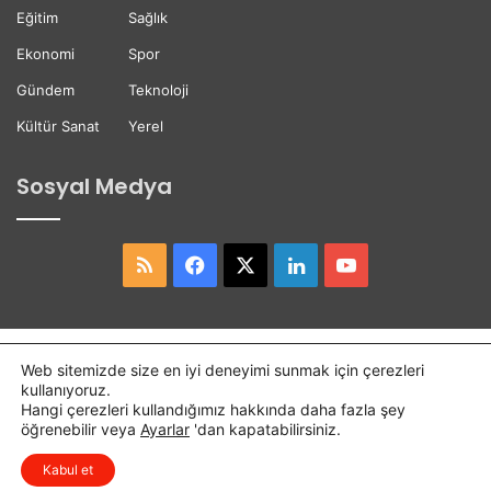
i
Eğitim
Sağlık
Ekonomi
Spor
Gündem
Teknoloji
Kültür Sanat
Yerel
Sosyal Medya
RSS
Facebook
X
LinkedIn
YouTube
Copyright © 2026,
Hasret Gazetesi
Tüm Hakları Saklıdır.
Web sitemizde size en iyi deneyimi sunmak için çerezleri
kullanıyoruz.
Osmaniye Haber
Haber
Hangi çerezleri kullandığımız hakkında daha fazla şey
öğrenebilir veya
Ayarlar
'dan kapatabilirsiniz.
RSS
Facebook
X
LinkedIn
YouTube
Kabul et