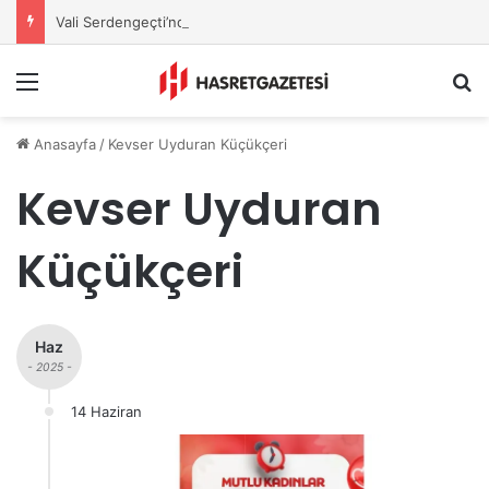
Vali Serdengeçti’nden Osmaniye’de Gece Esnaf Turu
Menu
A
Anasayfa
/
Kevser Uyduran Küçükçeri
Kevser Uyduran
Küçükçeri
Haz
- 2025 -
14 Haziran