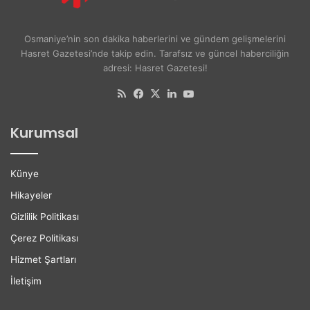
A
e
y
r
ş
s
Osmaniye’nin son dakika haberlerini ve gündem gelişmelerini
e
i
Hasret Gazetesi’nde takip edin. Tarafsız ve güncel haberciliğin
A
t
adresi: Hasret Gazetesi!
k
e
d
l
RSS
Facebook
X
LinkedIn
YouTube
o
i
ğ
l
Kurumsal
a
e
n
r
H
e
Künye
a
K
y
a
Hikayeler
a
r
Gizlilik Politikası
t
i
ı
y
Çerez Politikası
n
e
Hizmet Şartları
ı
r
K
D
İletişim
a
e
y
s