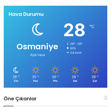
Hava Durumu
28
℃
Osmaniye
28º - 28º
83%
0.8 km/h
Açık hava
28
35
36
38
38
℃
℃
℃
℃
℃
Cts
Paz
Pts
Sal
Çar
Öne Çıkanlar