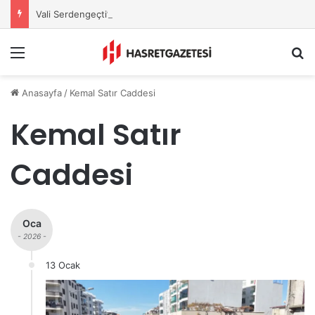
Vali Serdengeçti’nden Osmaniye’de Gece Esnaf Turu
Menu
A
Anasayfa
/
Kemal Satır Caddesi
Kemal Satır
Caddesi
Oca
- 2026 -
13 Ocak