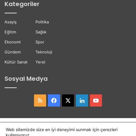
Kategoriler
b
t
e
e
t
ğ
Asayiş
Politika
t
i
i
Eğitim
Sağlık
Ekonomi
Spor
Gündem
Teknoloji
Kültür Sanat
Yerel
Sosyal Medya
RSS
Facebook
X
LinkedIn
YouTube
Copyright © 2026,
Hasret Gazetesi
Tüm Hakları Saklıdır.
Web sitemizde size en iyi deneyimi sunmak için çerezleri
kullanıyoruz.