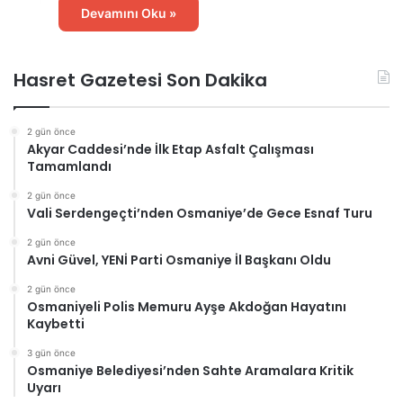
Devamını Oku »
Hasret Gazetesi Son Dakika
2 gün önce
Akyar Caddesi’nde İlk Etap Asfalt Çalışması
Tamamlandı
2 gün önce
Vali Serdengeçti’nden Osmaniye’de Gece Esnaf Turu
2 gün önce
Avni Güvel, YENİ Parti Osmaniye İl Başkanı Oldu
2 gün önce
Osmaniyeli Polis Memuru Ayşe Akdoğan Hayatını
Kaybetti
3 gün önce
Osmaniye Belediyesi’nden Sahte Aramalara Kritik
Uyarı