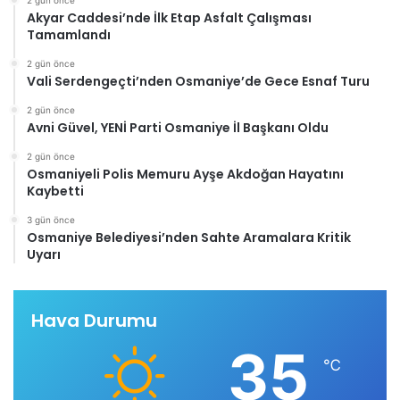
2 gün önce
Akyar Caddesi’nde İlk Etap Asfalt Çalışması
Tamamlandı
2 gün önce
Vali Serdengeçti’nden Osmaniye’de Gece Esnaf Turu
2 gün önce
Avni Güvel, YENİ Parti Osmaniye İl Başkanı Oldu
2 gün önce
Osmaniyeli Polis Memuru Ayşe Akdoğan Hayatını
Kaybetti
3 gün önce
Osmaniye Belediyesi’nden Sahte Aramalara Kritik
Uyarı
Hava Durumu
35
℃