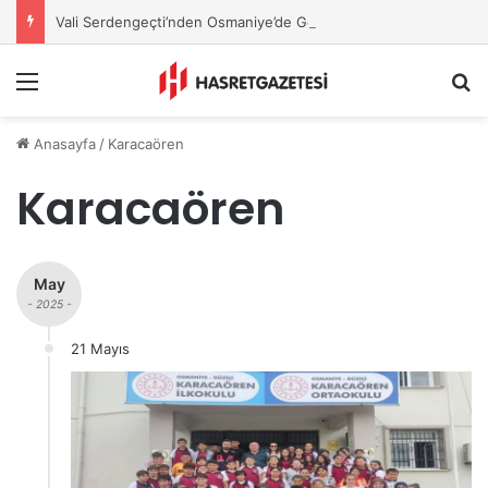
Vali Serdengeçti’nden Osmaniye’de Gece Esnaf Turu
Menu
A
Anasayfa
/
Karacaören
Karacaören
May
- 2025 -
21 Mayıs