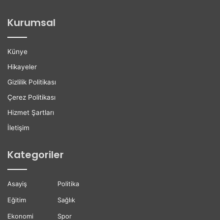
o
i
ğ
l
Kurumsal
a
e
n
r
H
e
Künye
a
K
y
a
Hikayeler
a
r
Gizlilik Politikası
t
i
ı
y
Çerez Politikası
n
e
Hizmet Şartları
ı
r
K
D
İletişim
a
e
y
s
Kategoriler
b
t
e
e
t
ğ
Asayiş
Politika
t
i
i
Eğitim
Sağlık
Ekonomi
Spor