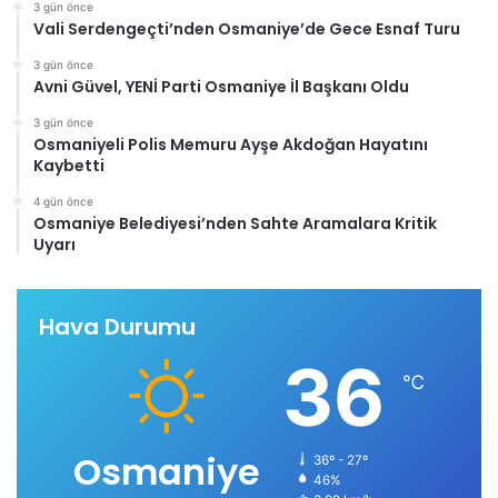
3 gün önce
Vali Serdengeçti’nden Osmaniye’de Gece Esnaf Turu
3 gün önce
Avni Güvel, YENİ Parti Osmaniye İl Başkanı Oldu
3 gün önce
Osmaniyeli Polis Memuru Ayşe Akdoğan Hayatını
Kaybetti
4 gün önce
Osmaniye Belediyesi’nden Sahte Aramalara Kritik
Uyarı
Hava Durumu
36
℃
Osmaniye
36º - 27º
46%