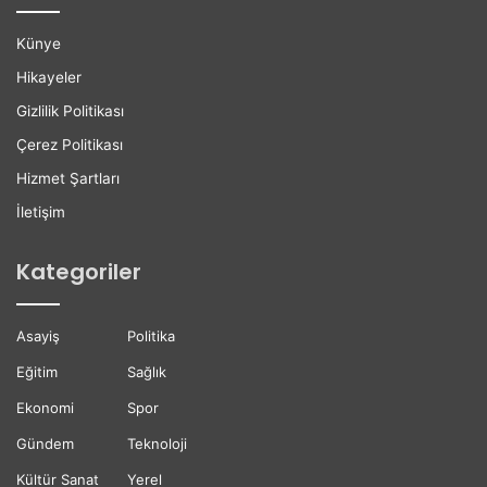
n
r
H
e
Künye
a
K
y
a
Hikayeler
a
r
Gizlilik Politikası
t
i
ı
y
Çerez Politikası
n
e
Hizmet Şartları
ı
r
K
D
İletişim
a
e
y
s
Kategoriler
b
t
e
e
t
ğ
Asayiş
Politika
t
i
i
Eğitim
Sağlık
Ekonomi
Spor
Gündem
Teknoloji
Kültür Sanat
Yerel