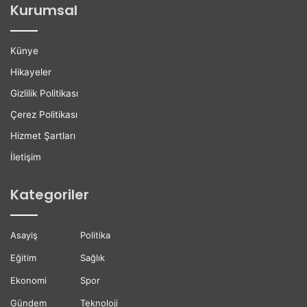
Kurumsal
a
e
n
r
H
e
Künye
a
K
y
a
Hikayeler
a
r
Gizlilik Politikası
t
i
ı
y
Çerez Politikası
n
e
Hizmet Şartları
ı
r
K
D
İletişim
a
e
y
s
Kategoriler
b
t
e
e
t
ğ
Asayiş
Politika
t
i
i
Eğitim
Sağlık
Ekonomi
Spor
Gündem
Teknoloji