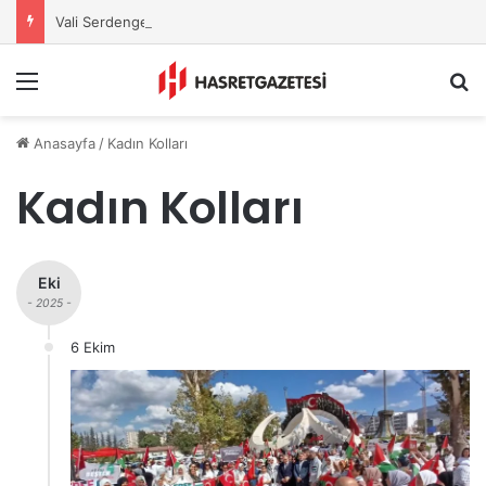
Vali Serdengeçti’nden Osmaniye’de Gece Esnaf Turu
Menu
A
Anasayfa
/
Kadın Kolları
Kadın Kolları
Eki
- 2025 -
6 Ekim