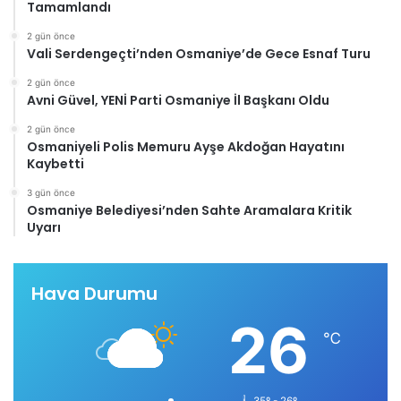
Tamamlandı
2 gün önce
Vali Serdengeçti’nden Osmaniye’de Gece Esnaf Turu
2 gün önce
Avni Güvel, YENİ Parti Osmaniye İl Başkanı Oldu
2 gün önce
Osmaniyeli Polis Memuru Ayşe Akdoğan Hayatını
Kaybetti
3 gün önce
Osmaniye Belediyesi’nden Sahte Aramalara Kritik
Uyarı
Hava Durumu
26
℃