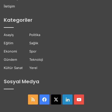
ı
r
K
D
İletişim
a
e
y
s
Kategoriler
b
t
e
e
t
ğ
Asayiş
Politika
t
i
i
Eğitim
Sağlık
Ekonomi
Spor
Gündem
Teknoloji
Kültür Sanat
Yerel
Sosyal Medya
RSS
Facebook
X
LinkedIn
YouTube