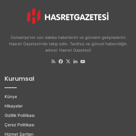
u
n
r
i
u
v
A
e
y
r
ş
s
Osmaniye’nin son dakika haberlerini ve gündem gelişmelerini
e
i
Hasret Gazetesi’nde takip edin. Tarafsız ve güncel haberciliğin
A
t
adresi: Hasret Gazetesi!
k
e
d
l
RSS
Facebook
X
LinkedIn
YouTube
o
i
ğ
l
Kurumsal
a
e
n
r
H
e
Künye
a
K
y
a
Hikayeler
a
r
Gizlilik Politikası
t
i
ı
y
Çerez Politikası
n
e
Hizmet Şartları