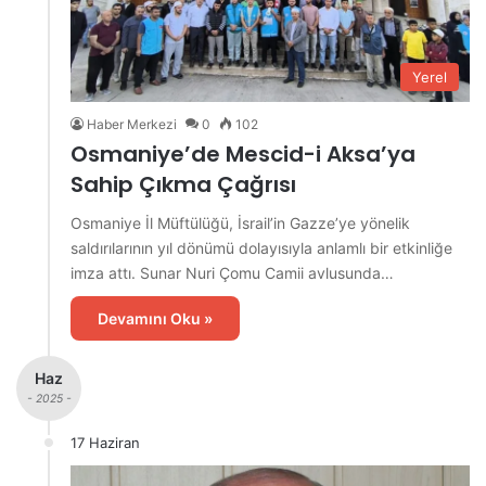
Yerel
Haber Merkezi
0
102
Osmaniye’de Mescid-i Aksa’ya
Sahip Çıkma Çağrısı
Osmaniye İl Müftülüğü, İsrail’in Gazze’ye yönelik
saldırılarının yıl dönümü dolayısıyla anlamlı bir etkinliğe
imza attı. Sunar Nuri Çomu Camii avlusunda…
Devamını Oku »
Haz
- 2025 -
17 Haziran