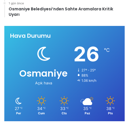
1 gün önce
Osmaniye Belediyesi’nden Sahte Aramalara Kritik
Uyarı
Hava Durumu
26
℃
Osmaniye
27º - 25º
88%
1.06 km/h
Açık hava
27
34
33
35
38
℃
℃
℃
℃
℃
Per
Cum
Cts
Paz
Pts