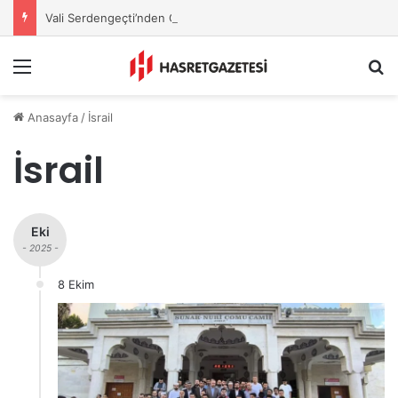
Vali Serdengeçti’nden Osmaniye’de Gece Esnaf Turu
Menu
A
Anasayfa
/
İsrail
İsrail
Eki
- 2025 -
8 Ekim