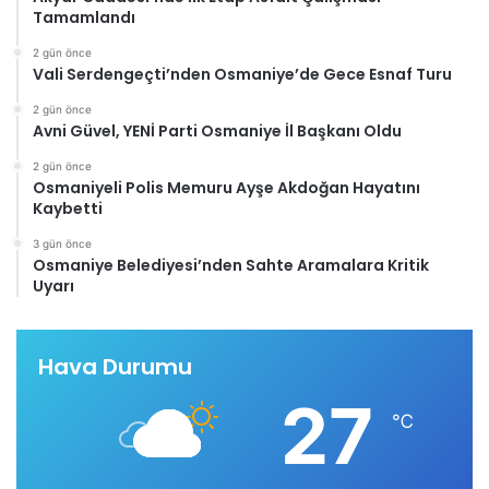
Tamamlandı
2 gün önce
Vali Serdengeçti’nden Osmaniye’de Gece Esnaf Turu
2 gün önce
Avni Güvel, YENİ Parti Osmaniye İl Başkanı Oldu
2 gün önce
Osmaniyeli Polis Memuru Ayşe Akdoğan Hayatını
Kaybetti
3 gün önce
Osmaniye Belediyesi’nden Sahte Aramalara Kritik
Uyarı
Hava Durumu
27
℃