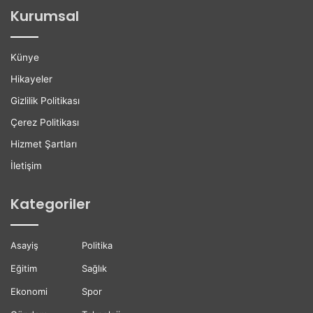
ğ
l
Kurumsal
a
e
n
r
H
e
Künye
a
K
y
a
Hikayeler
a
r
Gizlilik Politikası
t
i
ı
y
Çerez Politikası
n
e
Hizmet Şartları
ı
r
K
D
İletişim
a
e
y
s
Kategoriler
b
t
e
e
t
ğ
Asayiş
Politika
t
i
i
Eğitim
Sağlık
Ekonomi
Spor