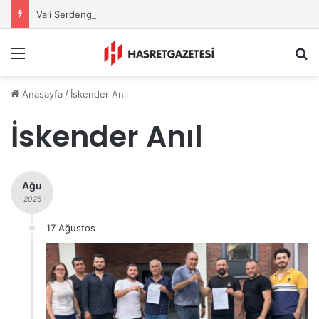
Vali Serdengeçti’nden Osmaniye’de Gece Esnaf Turu
Menu
A
Anasayfa
/
İskender Anıl
İskender Anıl
Ağu
- 2025 -
17 Ağustos