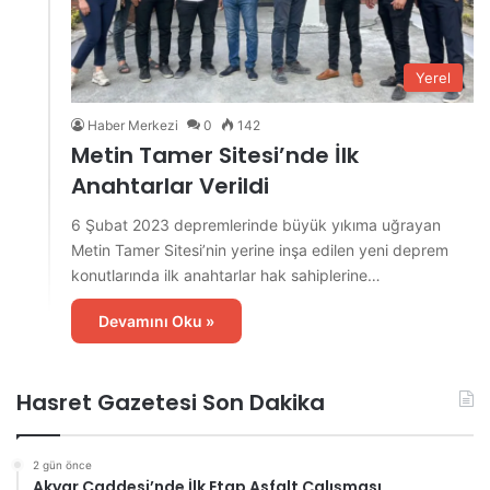
Yerel
Haber Merkezi
0
142
Metin Tamer Sitesi’nde İlk
Anahtarlar Verildi
6 Şubat 2023 depremlerinde büyük yıkıma uğrayan
Metin Tamer Sitesi’nin yerine inşa edilen yeni deprem
konutlarında ilk anahtarlar hak sahiplerine…
Devamını Oku »
Hasret Gazetesi Son Dakika
2 gün önce
Akyar Caddesi’nde İlk Etap Asfalt Çalışması