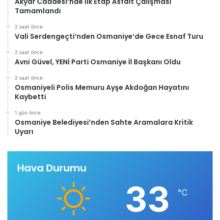
Akyar Caddesi’nde İlk Etap Asfalt Çalışması
Tamamlandı
2 saat önce
Vali Serdengeçti’nden Osmaniye’de Gece Esnaf Turu
2 saat önce
Avni Güvel, YENİ Parti Osmaniye İl Başkanı Oldu
2 saat önce
Osmaniyeli Polis Memuru Ayşe Akdoğan Hayatını
Kaybetti
1 gün önce
Osmaniye Belediyesi’nden Sahte Aramalara Kritik
Uyarı
Hava Durumu
33
℃