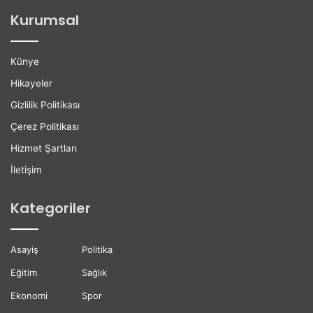
ğ
l
Kurumsal
a
e
n
r
H
e
Künye
a
K
y
a
Hikayeler
a
r
Gizlilik Politikası
t
i
ı
y
Çerez Politikası
n
e
Hizmet Şartları
ı
r
K
D
İletişim
a
e
y
s
Kategoriler
b
t
e
e
t
ğ
Asayiş
Politika
t
i
i
Eğitim
Sağlık
Ekonomi
Spor