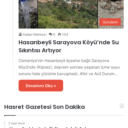
Gündem
Haber Merkezi
0
104
Hasanbeyli Sarayova Köyü’nde Su
Sıkıntısı Artıyor
Osmaniye’nin Hasanbeyli ilçesine bağlı Sarayova
Köyü‘nde (Kişnaz), deprem sonrası yaşanan içme suyu
sorunu hala çözüme kavuşmadı. Afet ve Acil Durum…
Devamını Oku »
Hasret Gazetesi Son Dakika
2 saat önce