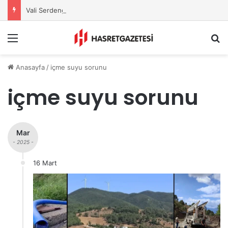
Vali Serdengeçti’nden Osmaniye’de Gece Esnaf Turu
Menu
A
Anasayfa
/
içme suyu sorunu
içme suyu sorunu
Mar
- 2025 -
16 Mart