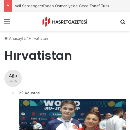
Vali Serdengeçti’nden Osmaniye’de Gece Esnaf Turu
Menu
A
Anasayfa
/
Hırvatistan
Hırvatistan
Ağu
- 2025 -
22 Ağustos