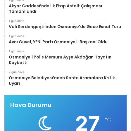
1 gün önce
Akyar Caddesi’nde İlk Etap Asfalt Çalışması
Tamamlandı
1 gün önce
Vali Serdengeçti’nden Osmaniye’de Gece Esnaf Turu
1 gün önce
Avni Güvel, YENİ Parti Osmaniye İl Başkanı Oldu
1 gün önce
Osmaniyeli Polis Memuru Ayşe Akdoğan Hayatını
Kaybetti
2 gün önce
Osmaniye Belediyesi’nden Sahte Aramalara Kritik
Uyarı
Hava Durumu
27
℃