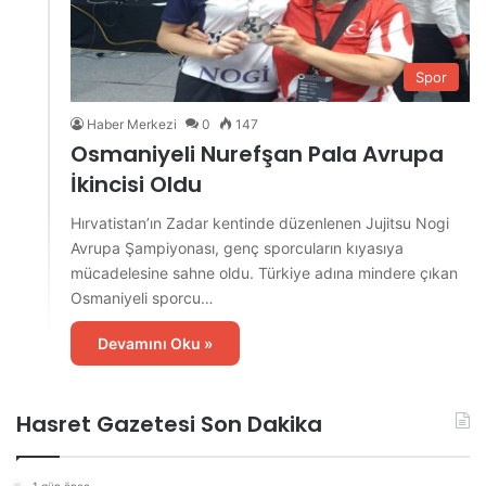
Spor
Haber Merkezi
0
147
Osmaniyeli Nurefşan Pala Avrupa
İkincisi Oldu
Hırvatistan’ın Zadar kentinde düzenlenen Jujitsu Nogi
Avrupa Şampiyonası, genç sporcuların kıyasıya
mücadelesine sahne oldu. Türkiye adına mindere çıkan
Osmaniyeli sporcu…
Devamını Oku »
Hasret Gazetesi Son Dakika