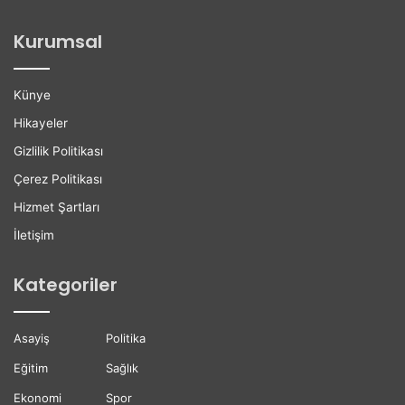
o
i
ğ
l
Kurumsal
a
e
n
r
H
e
Künye
a
K
y
a
Hikayeler
a
r
Gizlilik Politikası
t
i
ı
y
Çerez Politikası
n
e
Hizmet Şartları
ı
r
K
D
İletişim
a
e
y
s
Kategoriler
b
t
e
e
t
ğ
Asayiş
Politika
t
i
i
Eğitim
Sağlık
Ekonomi
Spor