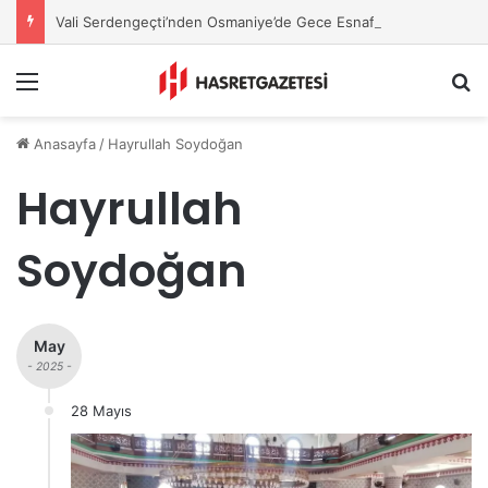
Vali Serdengeçti’nden Osmaniye’de Gece Esnaf Turu
Menu
A
Anasayfa
/
Hayrullah Soydoğan
Hayrullah
Soydoğan
May
- 2025 -
28 Mayıs