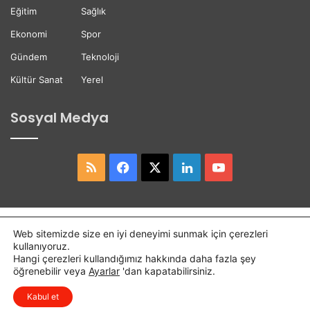
i
Eğitim
Sağlık
Ekonomi
Spor
Gündem
Teknoloji
Kültür Sanat
Yerel
Sosyal Medya
RSS
Facebook
X
LinkedIn
YouTube
Copyright © 2026,
Hasret Gazetesi
Tüm Hakları Saklıdır.
Web sitemizde size en iyi deneyimi sunmak için çerezleri
kullanıyoruz.
Osmaniye Haber
Haber
Hangi çerezleri kullandığımız hakkında daha fazla şey
öğrenebilir veya
Ayarlar
'dan kapatabilirsiniz.
RSS
Facebook
X
LinkedIn
YouTube
Kabul et