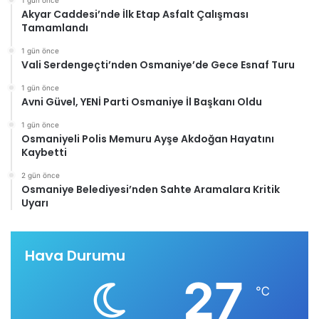
1 gün önce
Akyar Caddesi’nde İlk Etap Asfalt Çalışması
Tamamlandı
1 gün önce
Vali Serdengeçti’nden Osmaniye’de Gece Esnaf Turu
1 gün önce
Avni Güvel, YENİ Parti Osmaniye İl Başkanı Oldu
1 gün önce
Osmaniyeli Polis Memuru Ayşe Akdoğan Hayatını
Kaybetti
2 gün önce
Osmaniye Belediyesi’nden Sahte Aramalara Kritik
Uyarı
Hava Durumu
27
℃