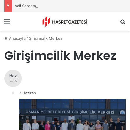
Vali Serdengeçti’nden Osmaniye’de Gece Esnaf Turu
Menu
A
Anasayfa
/
Girişimcilik Merkez
Girişimcilik Merkez
Haz
- 2025 -
3 Haziran