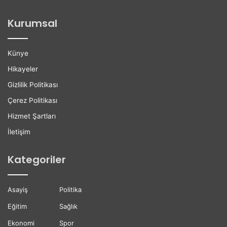
o
i
ğ
l
Kurumsal
a
e
n
r
H
e
Künye
a
K
y
a
Hikayeler
a
r
Gizlilik Politikası
t
i
ı
y
Çerez Politikası
n
e
Hizmet Şartları
ı
r
K
D
İletişim
a
e
y
s
Kategoriler
b
t
e
e
t
ğ
Asayiş
Politika
t
i
i
Eğitim
Sağlık
Ekonomi
Spor