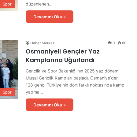
düzenlenen…
Spor
Devamını Oku »
Haber Merkezi
0
80
Osmaniyeli Gençler Yaz
A
k
Kamplarına Uğurlandı
y
a
Gençlik ve Spor Bakanlığı‘nın 2025 yaz dönemi
r
Ulusal Gençlik Kampları başladı. Osmaniye‘den
C
128 genç, Türkiye’nin dört farklı noktasında kamp
a
yapma…
Spor
19 saat önce
d
re Hazırlık
Akyar Caddesi’nde İlk Etap Asfalt
d
Devamını Oku »
Çalışması Tamamlandı
e
s
i
’
n