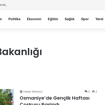
Serdengeçti’nden Osmaniye’de Gece Esnaf Turu
m
Politika
Ekonomi
Eğitim
Sağlık
Spor
Yerel
Bakanlığı
Haber Merkezi
0
2
Osmaniye’de Gençlik Haftası
Coşkusu Başladı