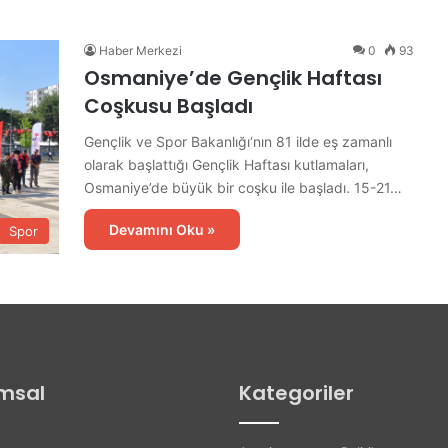
d
e
Haber Merkezi
0
93
İ
Osmaniye’de Gençlik Haftası
l
k
Coşkusu Başladı
E
t
Gençlik ve Spor Bakanlığı‘nın 81 ilde eş zamanlı
a
olarak başlattığı Gençlik Haftası kutlamaları,
p
Osmaniye’de büyük bir coşku ile başladı. 15-21…
A
s
Devamını Oku »
Spor
f
a
l
t
Ç
a
l
msal
Kategoriler
ı
ş
m