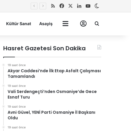
RSS
Facebook
X
LinkedIn
YouTube
Dış görünümü 
Arma
Kültür Sanat
Asayiş
Tümü
Hesabım
Hasret Gazetesi Son Dakika
19 saat önce
Akyar Caddesi’nde İlk Etap Asfalt Çalışması
Tamamlandı
19 saat önce
Vali Serdengeçti’nden Osmaniye’de Gece
Esnaf Turu
19 saat önce
Avni Güvel, YENİ Parti Osmaniye İl Başkanı
Oldu
19 saat önce