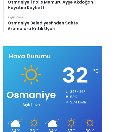
Osmaniyeli Polis Memuru Ayşe Akdoğan
Hayatını Kaybetti
2 gün önce
Osmaniye Belediyesi’nden Sahte
Aramalara Kritik Uyarı
Hava Durumu
32
℃
Osmaniye
34º - 26º
53%
2.74 km/h
Açık hava
34
33
34
37
39
℃
℃
℃
℃
℃