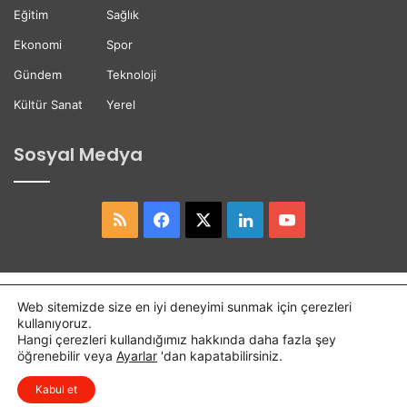
Eğitim
Sağlık
Ekonomi
Spor
Gündem
Teknoloji
Kültür Sanat
Yerel
Sosyal Medya
RSS
Facebook
X
LinkedIn
YouTube
Copyright © 2026,
Hasret Gazetesi
Tüm Hakları Saklıdır.
Web sitemizde size en iyi deneyimi sunmak için çerezleri
kullanıyoruz.
Osmaniye Haber
Haber
Hangi çerezleri kullandığımız hakkında daha fazla şey
öğrenebilir veya
Ayarlar
'dan kapatabilirsiniz.
RSS
Facebook
X
LinkedIn
YouTube
Kabul et