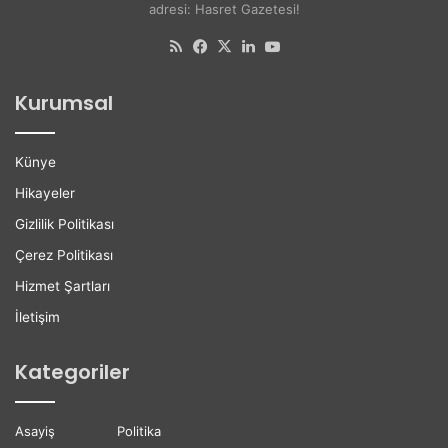
adresi: Hasret Gazetesi!
e
l
RSS
Facebook
X
LinkedIn
YouTube
i
l
Kurumsal
e
r
e
Künye
K
a
Hikayeler
r
Gizlilik Politikası
i
y
Çerez Politikası
e
Hizmet Şartları
r
D
İletişim
e
s
Kategoriler
t
e
ğ
Asayiş
Politika
i