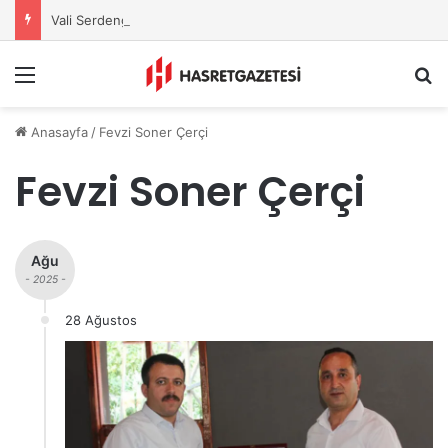
Vali Serdengeçti’nden Osmaniye’de Gece Esnaf Turu
Menu
A
Anasayfa
/
Fevzi Soner Çerçi
Fevzi Soner Çerçi
Ağu
- 2025 -
28 Ağustos