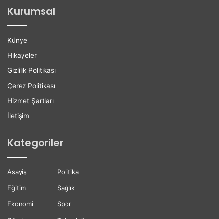
ğ
l
Kurumsal
a
e
n
r
H
e
Künye
a
K
y
a
Hikayeler
a
r
Gizlilik Politikası
t
i
ı
y
Çerez Politikası
n
e
Hizmet Şartları
ı
r
K
D
İletişim
a
e
y
s
Kategoriler
b
t
e
e
t
ğ
Asayiş
Politika
t
i
i
Eğitim
Sağlık
Ekonomi
Spor