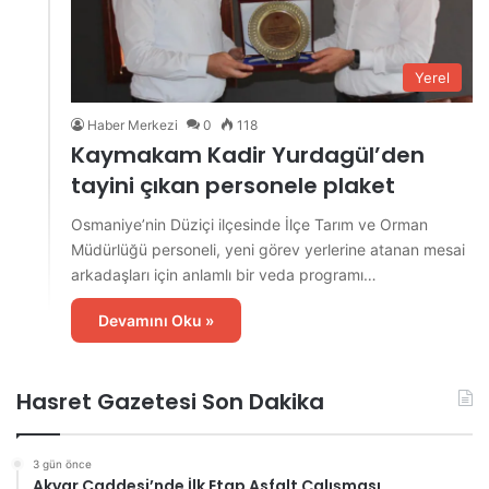
Yerel
Haber Merkezi
0
118
Kaymakam Kadir Yurdagül’den
tayini çıkan personele plaket
Osmaniye’nin Düziçi ilçesinde İlçe Tarım ve Orman
Müdürlüğü personeli, yeni görev yerlerine atanan mesai
arkadaşları için anlamlı bir veda programı…
Devamını Oku »
Hasret Gazetesi Son Dakika
3 gün önce
Akyar Caddesi’nde İlk Etap Asfalt Çalışması