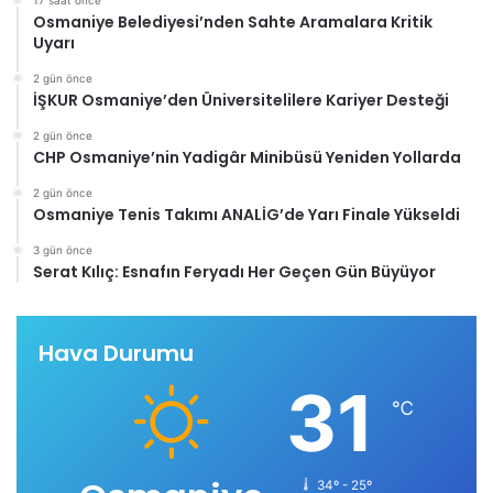
17 saat önce
Osmaniye Belediyesi’nden Sahte Aramalara Kritik
Uyarı
2 gün önce
İŞKUR Osmaniye’den Üniversitelilere Kariyer Desteği
2 gün önce
CHP Osmaniye’nin Yadigâr Minibüsü Yeniden Yollarda
2 gün önce
Osmaniye Tenis Takımı ANALİG’de Yarı Finale Yükseldi
3 gün önce
Serat Kılıç: Esnafın Feryadı Her Geçen Gün Büyüyor
Hava Durumu
31
℃
34º - 25º