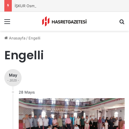
İŞKUR Osmaniye’den Üniversitelilere Kariyer Desteği
Menu
A
Anasayfa
/
Engelli
Engelli
May
- 2025 -
28 Mayıs