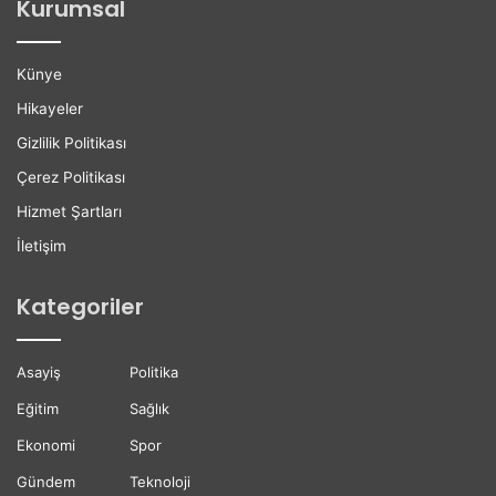
Kurumsal
ç
u
e
r
n
s
Künye
G
u
ü
D
Hikayeler
n
ü
Gizlilik Politikası
B
z
ü
e
Çerez Politikası
y
n
Hizmet Şartları
ü
l
y
e
İletişim
o
n
r
d
Kategoriler
i
Asayiş
Politika
Eğitim
Sağlık
Ekonomi
Spor
Gündem
Teknoloji