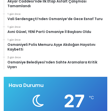
Akyar Caddesi’nde İlk Etap Asfalt Çalışması
Tamamlandı
1 gün önce
Vali Serdengeçti’nden Osmaniye’de Gece Esnaf Turu
1 gün önce
Avni Güvel, YENİ Parti Osmaniye İl Başkanı Oldu
1 gün önce
Osmaniyeli Polis Memuru Ayşe Akdoğan Hayatını
Kaybetti
2 gün önce
Osmaniye Belediyesi’nden Sahte Aramalara Kritik
Uyarı
Hava Durumu
27
℃