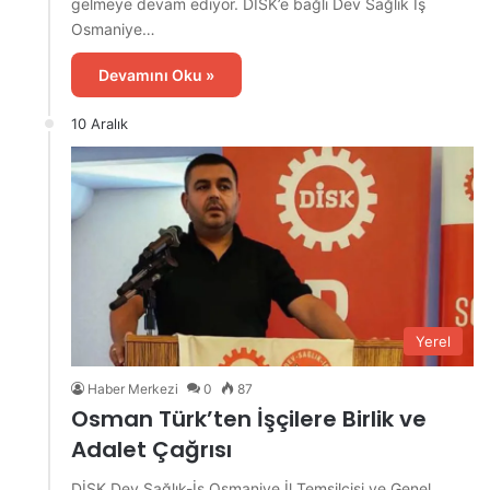
gelmeye devam ediyor. DİSK’e bağlı Dev Sağlık İş
Osmaniye…
Devamını Oku »
10 Aralık
Yerel
Haber Merkezi
0
87
Osman Türk’ten İşçilere Birlik ve
Adalet Çağrısı
DİSK Dev Sağlık-İş Osmaniye İl Temsilcisi ve Genel