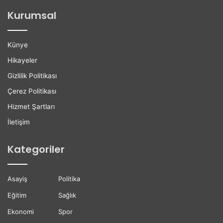
ğ
l
Kurumsal
a
e
n
r
H
e
Künye
a
K
y
a
Hikayeler
a
r
Gizlilik Politikası
t
i
ı
y
Çerez Politikası
n
e
Hizmet Şartları
ı
r
K
D
İletişim
a
e
y
s
Kategoriler
b
t
e
e
t
ğ
Asayiş
Politika
t
i
i
Eğitim
Sağlık
Ekonomi
Spor