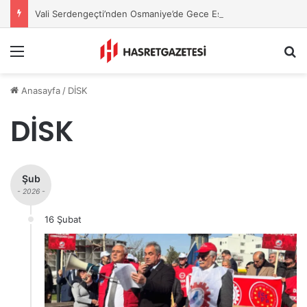
Vali Serdengeçti’nden Osmaniye’de Gece Esnaf Turu
Menu
A
Anasayfa
/
DİSK
DİSK
Şub
- 2026 -
16 Şubat