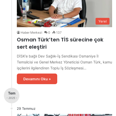
Yerel
Haber Merkezi
0
137
Osman Türk’ten TİS sürecine çok
sert eleştiri
DİSK’e bağlı Dev Sağlık-İş Sendikası Osmaniye İl
Temsilcisi ve Genel Merkez Yöneticisi Osman Türk, kamu
işçilerini ilgilendiren Toplu İş Sözleşmesi…
Devamını Oku »
Tem
- 2025 -
29 Temmuz