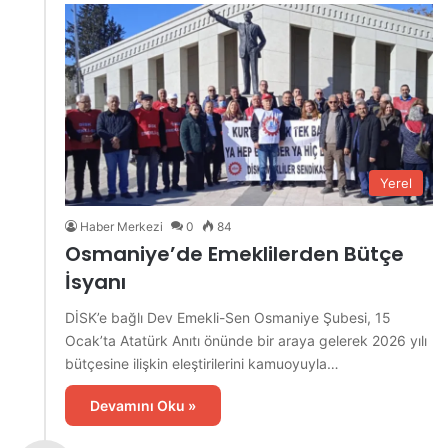
Yerel
Haber Merkezi
0
84
Osmaniye’de Emeklilerden Bütçe
İsyanı
DİSK’e bağlı Dev Emekli-Sen Osmaniye Şubesi, 15
Ocak’ta Atatürk Anıtı önünde bir araya gelerek 2026 yılı
bütçesine ilişkin eleştirilerini kamuoyuyla…
Devamını Oku »