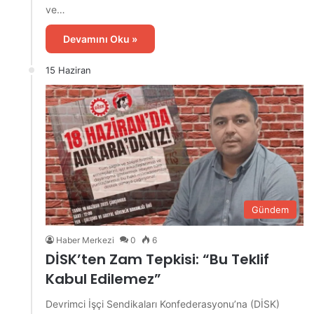
ve…
Devamını Oku »
15 Haziran
Gündem
Haber Merkezi
0
6
DİSK’ten Zam Tepkisi: “Bu Teklif
Kabul Edilemez”
Devrimci İşçi Sendikaları Konfederasyonu’na (DİSK)