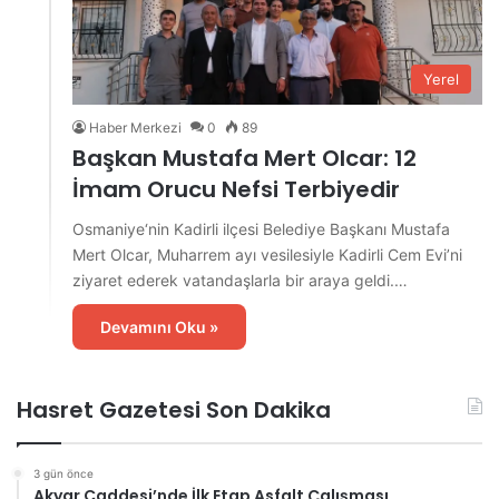
Yerel
Haber Merkezi
0
89
Başkan Mustafa Mert Olcar: 12
İmam Orucu Nefsi Terbiyedir
Osmaniye‘nin Kadirli ilçesi Belediye Başkanı Mustafa
Mert Olcar, Muharrem ayı vesilesiyle Kadirli Cem Evi’ni
ziyaret ederek vatandaşlarla bir araya geldi.…
Devamını Oku »
Hasret Gazetesi Son Dakika
3 gün önce
Akyar Caddesi’nde İlk Etap Asfalt Çalışması