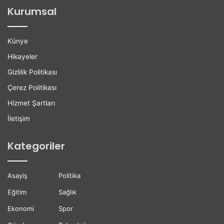
l
e
Kurumsal
e
ç
r
e
e
n
Künye
K
G
a
ü
Hikayeler
r
n
Gizlilik Politikası
i
B
y
ü
Çerez Politikası
e
y
Hizmet Şartları
r
ü
D
y
İletişim
e
o
s
r
Kategoriler
t
e
ğ
Asayiş
Politika
i
Eğitim
Sağlık
Ekonomi
Spor