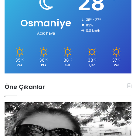
28
Osmaniye
35º - 27º
83%
0.8 km/h
Açık hava
35
36
38
38
37
℃
℃
℃
℃
℃
Paz
Pts
Sal
Çar
Per
Öne Çıkanlar
O
İ
s
Ş
m
K
a
U
n
R