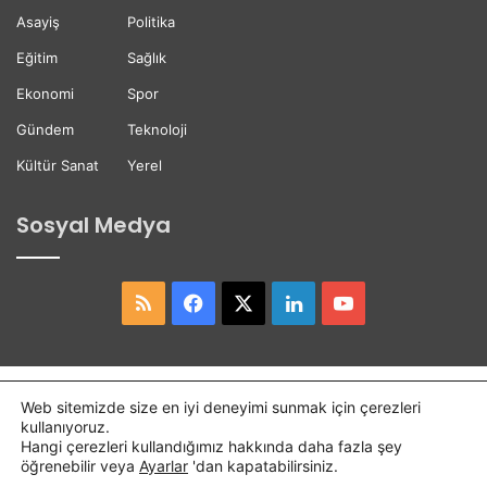
t
ğ
Asayiş
Politika
t
i
i
Eğitim
Sağlık
Ekonomi
Spor
Gündem
Teknoloji
Kültür Sanat
Yerel
Sosyal Medya
RSS
Facebook
X
LinkedIn
YouTube
Copyright © 2026,
Hasret Gazetesi
Tüm Hakları Saklıdır.
Web sitemizde size en iyi deneyimi sunmak için çerezleri
kullanıyoruz.
Osmaniye Haber
Haber
Hangi çerezleri kullandığımız hakkında daha fazla şey
öğrenebilir veya
Ayarlar
'dan kapatabilirsiniz.