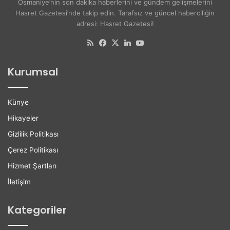
Osmaniye’nin son dakika haberlerini ve gündem gelişmelerini
e
i
Hasret Gazetesi’nde takip edin. Tarafsız ve güncel haberciliğin
A
t
adresi: Hasret Gazetesi!
k
e
d
l
RSS
Facebook
X
LinkedIn
YouTube
o
i
ğ
l
Kurumsal
a
e
n
r
H
e
Künye
a
K
y
a
Hikayeler
a
r
Gizlilik Politikası
t
i
ı
y
Çerez Politikası
n
e
Hizmet Şartları
ı
r
K
D
İletişim
a
e
y
s
Kategoriler
b
t
e
e